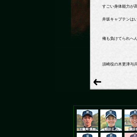
すごい身体能力が
井坂キャプテンは
俺も負けてられへ
須崎役の木更津与