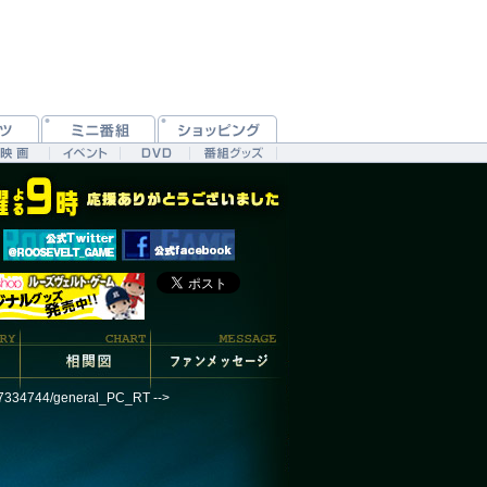
187334744/general_PC_RT -->