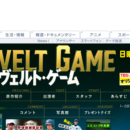
!-- /