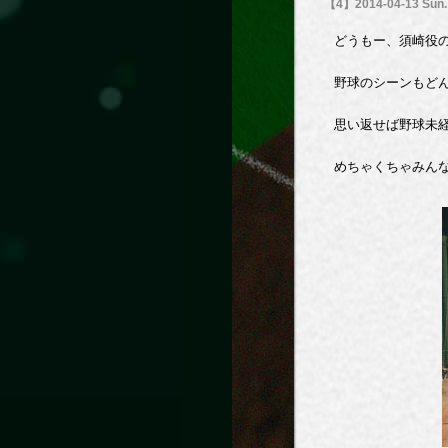
【4】2014-04-13 Sun.
どうもー、須崎役
野球のシーンもどん
思い返せば野球未
めちゃくちゃみん