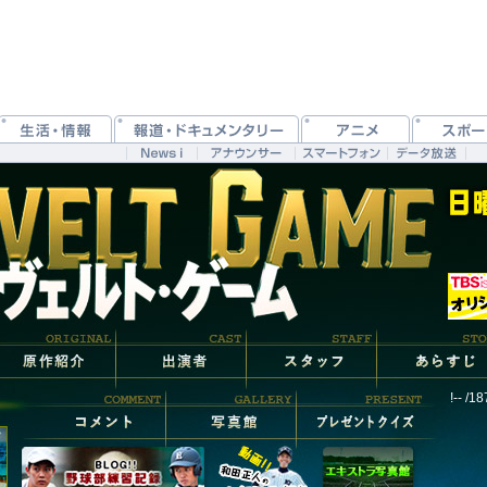
!-- /