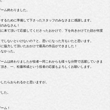
n.
ゲーム終わりました。
。
をするために準備して下さったスタッフのみなさまに感謝します。
川のみなさん！
場に来て頂いて応援してくださったおかけで、下を向きかけてた顔が何度
までしないといけないの？と、思いになった方もいたと思います。
影に協力して頂いたおかけで最高の作品ができました！
らなかった。
。
ゲームは終わりましたが役者一同これからも様々な分野で活躍していきま
て頂き、一、松藤和成という役者の応援もよろしくお願いします。
、
かしたらおられるかと思いますが。
でした。
ゲーム！