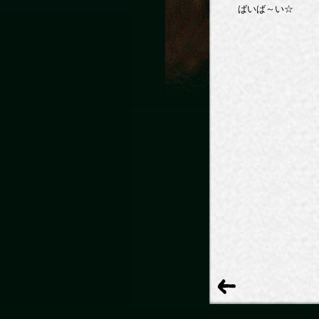
ばいば～い☆