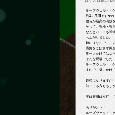
【47】2014-06-23 Mo
ルーズヴェルト・
約3ヶ月間ですかね
僕らが最高の演技
そして、豊橋・豊
なんといっても球
も上がりました。
時にはなんでここ
愚痴をこぼさず撮
誰一人かけてはな
そんな現場でした
ルーズヴェルト・
すので、気にかけ
最後になりますが
知ってる方ももし
実は新田は左打ち
ありがとう！
ルーズヴェルト・