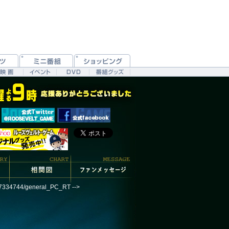
187334744/general_PC_RT -->