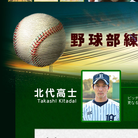
ピッ
更な