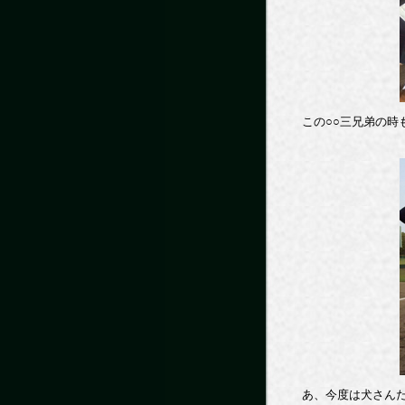
この○○三兄弟の時
あ、今度は犬さん