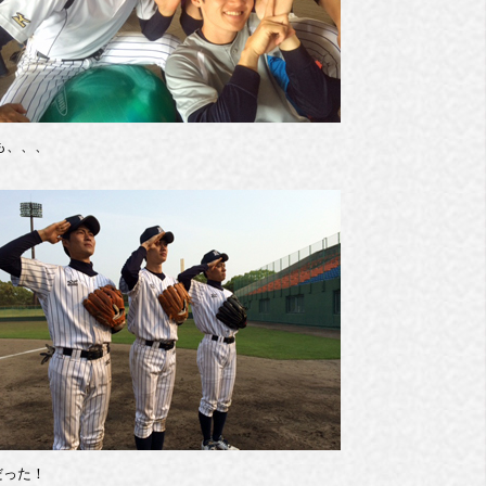
も、、、
だった！