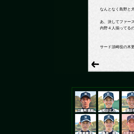
なんとなく島野と
あ、決してファー
内野４人揃ってる
サード須崎役の木