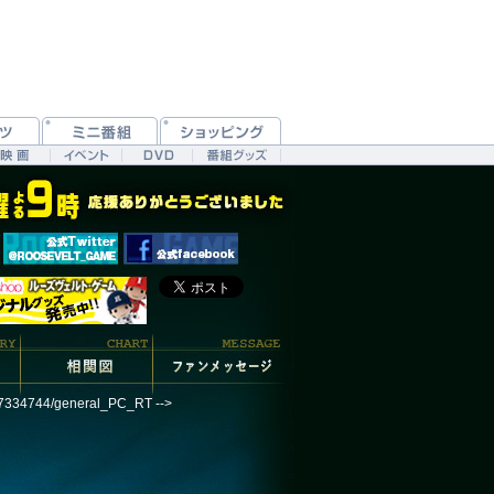
187334744/general_PC_RT -->