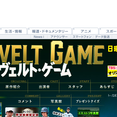
!-- /