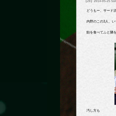
【28】2014-05-25 Sun
どうもー、サード
内野のこの3人、
飴を食べてふと隣
汚し方も