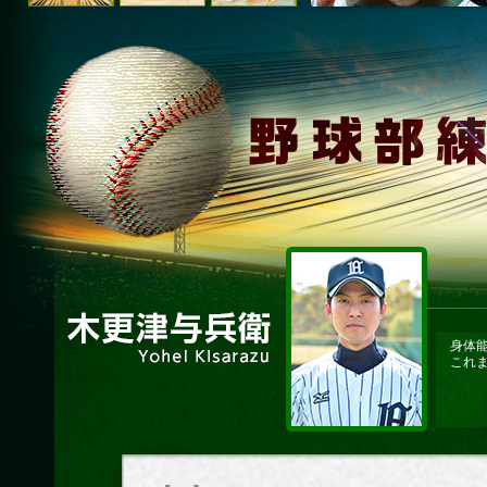
身体
これ