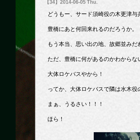
【34】2014-06-05 Thu.
どうもー、サード須崎役の木更津与
豊橋にあと何回来れるのだろうか。
もう本当、思い出の地、故郷並みだ
ただ、豊橋に何があるのかわからな
大体ロケバスやから！
ってか、大体ロケバスで隣は水木役
まぁ、うるさい！！！
ほら！