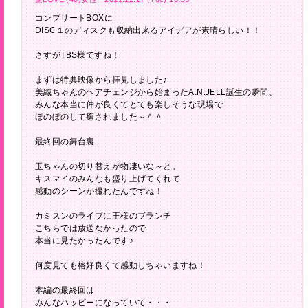
コンプリートBOXに
DISC１のディスクも収納出来るアイデアが素晴らしい！！
さすがTBS様ですね！
まずは特典映像から拝見しました♪
美織ちゃんのヘアチェンジから始まったA.N.JELL誕生の瞬間、
みんな本当に仲が良くてとても楽しそうな現場で
ほのぼのして癒されました～＾＾
最終回の舞台裏
玉ちゃんの切り替えが物凄いな～と。
キスマイのみんなも盛り上げてくれて
感動のシーンが撮れたんですね！
カミスンのライブに王様のブランチ
こちらでは放送なかったので
本当に見たかったんです♪
何度見ても格好良くて感動しちゃいますね！
本編の最終回は
みんなハッピーになっていて・・・