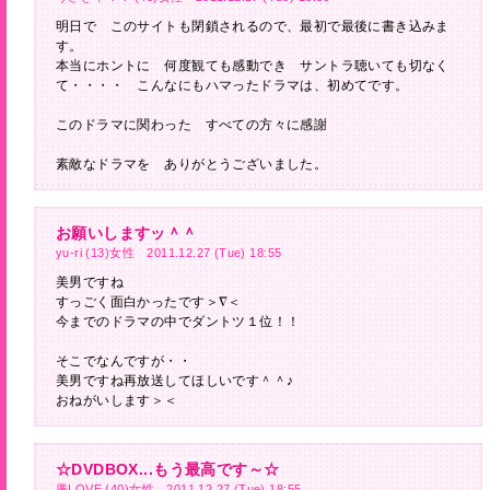
明日で このサイトも閉鎖されるので、最初で最後に書き込みま
す。
本当にホントに 何度観ても感動でき サントラ聴いても切なく
て・・・・ こんなにもハマったドラマは、初めてです。
このドラマに関わった すべての方々に感謝
素敵なドラマを ありがとうございました。
お願いしますッ＾＾
yu-ri (13)女性 2011.12.27 (Tue) 18:55
美男ですね
すっごく面白かったです＞∇＜
今までのドラマの中でダントツ１位！！
そこでなんですが・・
美男ですね再放送してほしいです＾＾♪
おねがいします＞＜
☆DVDBOX...もう最高です～☆
廉LOVE (40)女性 2011.12.27 (Tue) 18:55