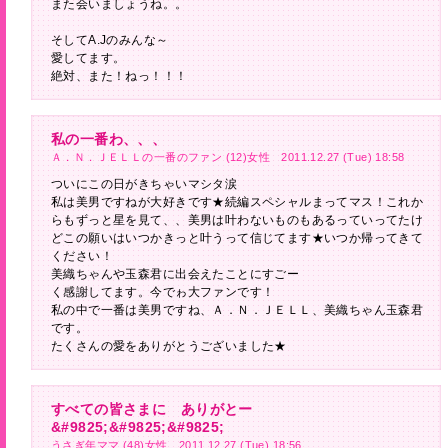
また会いましょうね。。
そしてA.Jのみんな～
愛してます。
絶対、また！ねっ！！！
私の一番わ、、、
Ａ．Ｎ．ＪＥＬＬの一番のファン (12)女性 2011.12.27 (Tue) 18:58
ついにこの日がきちゃいマシタ涙
私は美男ですねが大好きです★続編スペシャルまってマス！これか
らもずっと星を見て、、美男は叶わないものもあるっていってたけ
どこの願いはいつかきっと叶うって信じてます★いつか帰ってきて
ください！
美織ちゃんや玉森君に出会えたことにすごー
く感謝してます。今でゎ大ファンです！
私の中で一番は美男ですね、Ａ．Ｎ．ＪＥＬＬ、美織ちゃん玉森君
です。
たくさんの愛をありがとうございました★
すべての皆さまに ありがとー
&#9825;&#9825;&#9825;
うさぎ年ママ (48)女性 2011.12.27 (Tue) 18:56