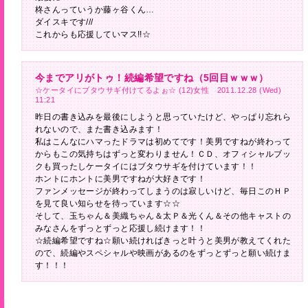
柊さんっていうか藤ヶ谷くん…
ダイスキです///
これからも応援していマス!!☆
今までアリがトゥ！続編希望ですね（5回目ｗｗｗ）
☆ケータイにブタウサギ付けてるよぉ☆ (12)女性 2011.12.28 (Wed)
11:21
昨日の書き込みを最後にしようと思っていたけど、やっぱり忘れら
れないので、また書き込みます！
私はこんなにハマったドラマは初めてです！美男ですねが終わって
からもこの気持ちはずっと変わりません！ＣＤ、オフィシャルブッ
クも買ったしケータイにはブタウサギを付けています！！
ホントにホントに美男ですねが大好きです！
ファンメッセージが終わってしまうのは寂しいけど、毎日このＨＰ
を見て良い知らせを待っています☆☆
そして、玉ちゃん＆美織ちゃん＆太Ｐ＆光くん＆その他キャストの
みなさんをずっとずっと応援し続けます！！
☆続編希望ですね☆願い続ければきっと叶うと美男が教えてくれた
ので、続編やスペシャルや映画があるのをずっとずっと願い続けま
す！！！