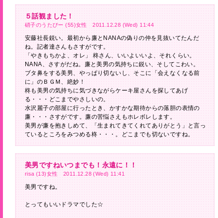
５話観ました！
硝子のうたぴー (55)女性 2011.12.28 (Wed) 11:44
安藤社長鋭い。最初から廉とNANAの偽りの仲を見抜いてたんだ
ね。記者達さんもさすがです。
「やきもちかよ、オレ」 柊さん、いいよいいよ、それくらい。
NANA、さすがだね。廉と美男の気持ちに鋭い、そしてこわい。
ブタ鼻をする美男、やっぱり切ないし、そこに「会えなくなる前
に」のＢＧＭ、絶妙！
柊も美男の気持ちに気づきながらケーキ屋さんを探してあげ
る・・・どこまでやさしいの。
水沢麗子の部屋に行ったとき、かすかな期待からの落胆の表情の
廉・・・さすがです。廉の苦悩さえもホレボレします。
美男が廉を抱きしめて、「生まれてきてくれてありがとう」と言っ
ているところをみつめる柊・・・。どこまでも切ないですね。
美男ですねいつまでも！永遠に！！
risa (13)女性 2011.12.28 (Wed) 11:41
美男ですね。
とってもいいドラマでした☆