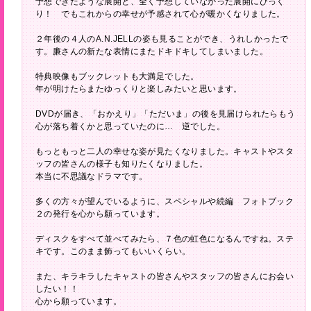
予想できたような展開と、全く予想していなかった展開にびっく
り！ でもこれからの幸せが予感されて心が暖かくなりました。
２年後の４人のA.N.JELLの姿も見ることができ、うれしかったで
す。廉さんの新たな表情にまたドキドキしてしまいました。
特典映像もブックレットも大満足でした。
年が明けたらまたゆっくりと楽しみたいと思います。
DVDが届き、「おかえり」「ただいま」の後を見届けられたらもう
心が落ち着くかと思っていたのに… 逆でした。
もっともっと二人の幸せな姿が見たくなりました。キャストやスタ
ッフの皆さんの様子も知りたくなりました。
本当に不思議なドラマです。
多くの方々が望んでいるように、スペシャルや続編 フォトブック
２の発行を心から願っています。
ディスクをすべて並べてみたら、７色の虹色になるんですね。ステ
キです。このまま飾ってもいいくらい。
また、キラキラしたキャストの皆さんやスタッフの皆さんにお会い
したい！！
心から願っています。