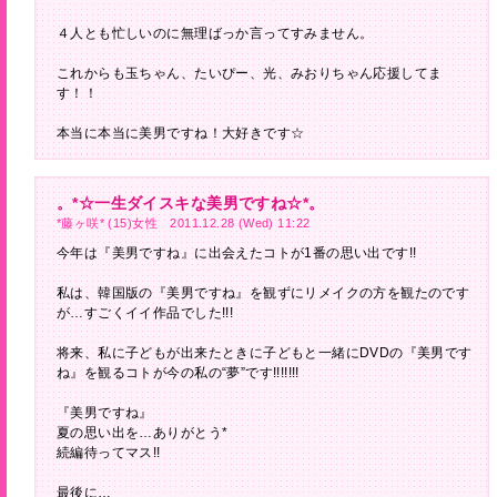
４人とも忙しいのに無理ばっか言ってすみません。
これからも玉ちゃん、たいぴー、光、みおりちゃん応援してま
す！！
本当に本当に美男ですね！大好きです☆
。*☆一生ダイスキな美男ですね☆*。
*藤ヶ咲* (15)女性 2011.12.28 (Wed) 11:22
今年は『美男ですね』に出会えたコトが1番の思い出です!!
私は、韓国版の『美男ですね』を観ずにリメイクの方を観たのです
が…すごくイイ作品でした!!!
将来、私に子どもが出来たときに子どもと一緒にDVDの『美男です
ね』を観るコトが今の私の“夢”です!!!!!!!
『美男ですね』
夏の思い出を…ありがとう*
続編待ってマス!!
最後に…