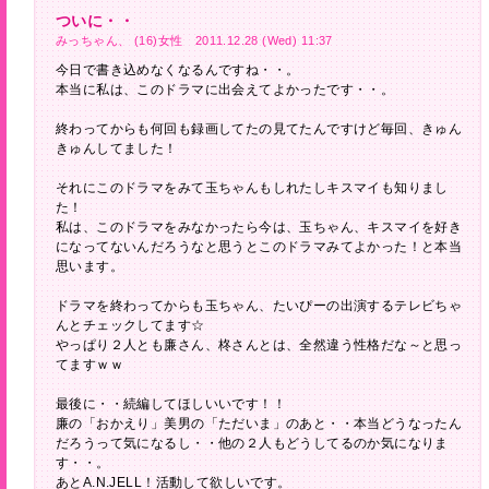
ついに・・
みっちゃん、 (16)女性 2011.12.28 (Wed) 11:37
今日で書き込めなくなるんですね・・。
本当に私は、このドラマに出会えてよかったです・・。
終わってからも何回も録画してたの見てたんですけど毎回、きゅん
きゅんしてました！
それにこのドラマをみて玉ちゃんもしれたしキスマイも知りまし
た！
私は、このドラマをみなかったら今は、玉ちゃん、キスマイを好き
になってないんだろうなと思うとこのドラマみてよかった！と本当
思います。
ドラマを終わってからも玉ちゃん、たいぴーの出演するテレビちゃ
んとチェックしてます☆
やっぱり２人とも廉さん、柊さんとは、全然違う性格だな～と思っ
てますｗｗ
最後に・・続編してほしいいです！！
廉の「おかえり」美男の「ただいま」のあと・・本当どうなったん
だろうって気になるし・・他の２人もどうしてるのか気になりま
す・・。
あとA.N.JELL！活動して欲しいです。