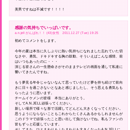
美男ですねは不滅です！！！！
感謝の気持ちでいっぱいです。
a.n.jell がんばれ！！ (43)女性 2011.12.27 (Tue) 19:25
初めてコメントをします。
今年の夏は本当に久しぶりに熱い気持ちになれました忘れていた切
なさや、勇気、ドキドキする胸の鼓動、そういえばこんな感情、前
はいつもあったのに・・・
演じる皆さんの一生懸命さがそのままテレビの画面を通して私達に
響いてきたんですね。
もう夢見る年令じゃないなんて思っていたけど夢を持ち続けて前向
きに日々を過ごさないとなあと感じましたし、そう思える勇気もも
らったように思います。
チームイケメンの皆様 本当にありがとう。
そしてA.N.JELL頑張ってください。
新しい場所で様々な形で活躍してどんどん大きくなってください。
思うようにならないこともこれからたくさんあるかもしれませんが
このドラマで頑張ったこと思い出して負けないでね。私もファンの
皆もずっと応援しています。
そしてまた、ひとまわりもふたまわりも大きくなったA.N.JELLに