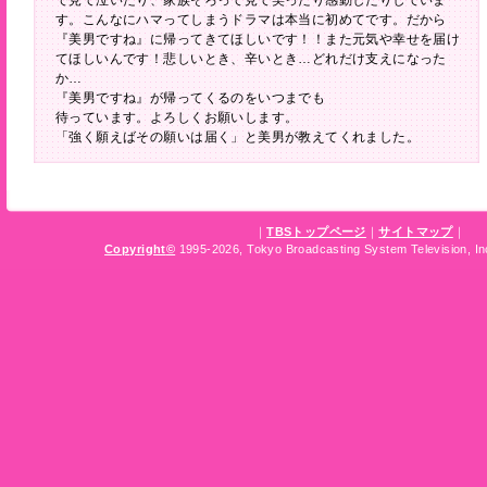
で見て泣いたり、家族そろって見て笑ったり感動したりしていま
す。こんなにハマってしまうドラマは本当に初めてです。だから
『美男ですね』に帰ってきてほしいです！！また元気や幸せを届け
てほしいんです！悲しいとき、辛いとき…どれだけ支えになった
か…
『美男ですね』が帰ってくるのをいつまでも
待っています。よろしくお願いします。
「強く願えばその願いは届く」と美男が教えてくれました。
｜
TBSトップページ
｜
サイトマップ
｜
Copyright
©
1995-2026, Tokyo Broadcasting System Television, Inc