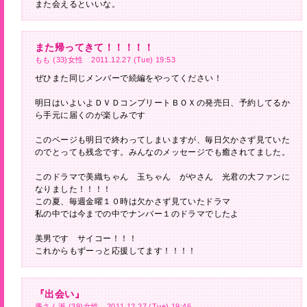
また会えるといいな。
また帰ってきて！！！！！
もも (33)女性 2011.12.27 (Tue) 19:53
ぜひまた同じメンバーで続編をやってください！
明日はいよいよＤＶＤコンプリートＢＯＸの発売日、予約してるか
ら手元に届くのが楽しみです
このページも明日で終わってしまいますが、毎日欠かさず見ていた
のでとっても残念です。みんなのメッセージでも癒されてました。
このドラマで美織ちゃん 玉ちゃん がやさん 光君の大ファンに
なりました！！！！
この夏、毎週金曜１０時は欠かさず見ていたドラマ
私の中では今までの中でナンバー１のドラマでしたよ
美男です サイコー！！！
これからもずーっと応援してます！！！！
『出会い』
廉さん派 (39)女性 2011.12.27 (Tue) 19:46