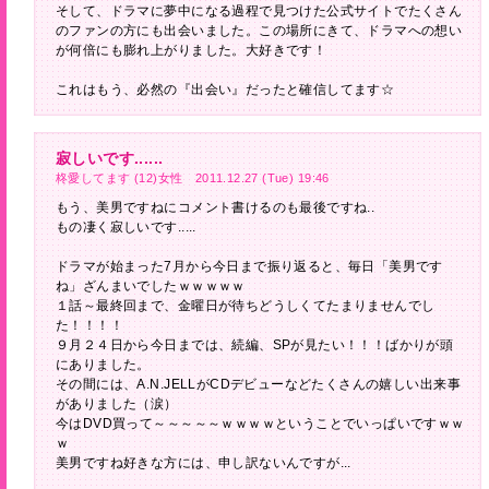
そして、ドラマに夢中になる過程で見つけた公式サイトでたくさん
のファンの方にも出会いました。この場所にきて、ドラマへの想い
が何倍にも膨れ上がりました。大好きです！
これはもう、必然の『出会い』だったと確信してます☆
寂しいです......
柊愛してます (12)女性 2011.12.27 (Tue) 19:46
もう、美男ですねにコメント書けるのも最後ですね..
もの凄く寂しいです.....
ドラマが始まった7月から今日まで振り返ると、毎日「美男です
ね」ざんまいでしたｗｗｗｗｗ
１話～最終回まで、金曜日が待ちどうしくてたまりませんでし
た！！！！
９月２４日から今日までは、続編、SPが見たい！！！ばかりが頭
にありました。
その間には、A.N.JELLがCDデビューなどたくさんの嬉しい出来事
がありました（涙）
今はDVD買って～～～～～ｗｗｗｗということでいっぱいですｗｗ
ｗ
美男ですね好きな方には、申し訳ないんですが...