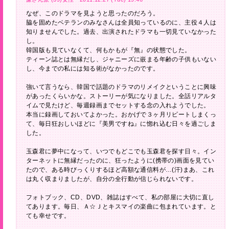
なぜ、このドラマを見ようと思ったのだろう。
脇を固めたベテランのみなさんは全員知っているのに、主役４人は
知りませんでした。過去、出演されたドラマも一切見ていなかった
し。
韓国版も見ていなくて、何もかもが『無』の状態でした。
ティーン誌とは無縁だし、ジャニーズに嵌まる年齢の子供もいない
し、今までの私には知る術がなかったのです。
強いて言うなら、韓国で話題のドラマのリメイクということに興味
があったくらいかな。ストーリーが気になりました。全話リアルタ
イムで見たけど、毎週録画までセットする念の入れようでした。
本当に録画しておいてよかった。おかげで３ヶ月リピートしまくっ
て、毎日狂おしいほどに『美男ですね』に惚れ込む日々を過ごしま
した。
玉森君に夢中になって、いつでもどこでも玉森君を探す日々。イン
ターネットに無縁だったのに、狂ったように(携帯の)画面を見てい
たので、ある時びっくりするほど高額な通信料が…(汗)まあ、これ
は丸く収まりましたが、自分の全行動が信じられないです。
フォトブック、CD、DVD、雑誌はすべて、私の部屋に大切に直し
てあります。毎日、Ａ☆Ｊとキスマイの楽曲に包まれています。と
ても幸せです。