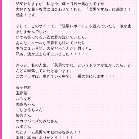
話変わりますが、私は今、藤ヶ谷君一筋なんですが、
大好きな藤ヶ谷君に出会わせてくれた、「美男ですね」に感謝！！
感謝！です。
そして、このサイトで、「現場レポート」を読んでいたら、涙が止
まりませんでした。
いつも笑ってる八乙女君が泣いていたり..
あんなにクールな玉森君も泣いていたり..
本当に３カ月間、大変だったんだと思うと..
私も、涙が止まらずにいました！！！！！
きっと、私の人生、「美男ですね」というドラマが無かったら、ど
んどん転落していたと思います。
このドラマは、生きていく中で、一番大切にします！！！
藤ヶ谷君
玉森君
八乙女君
美織ちゃん
こじはるちゃん
慎吾さん
オカッパーズのみなさん
片瀬さん..
などチーム美男ですねのみなさん！！
本当に本当にありがとう！！！！