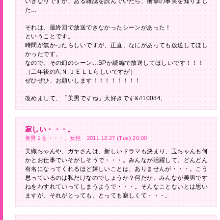
いきなりですが、ある雑誌を読んでいたら、衝撃の事実を知りまし
た…
それは、最終回で放送できなかったシーンがあった！
ということです。
時間が無かったらしいですが、正直、なにがあっても放送してほし
かったです。
なので、その幻のシーン…SPか続編で放送してほしいです！！！
（二年後のA.Ｎ.ＪＥＬＬらしいですが）
ぜひぜひ、お願いします！！！！！！！！
改めまして、「美男ですね」大好きです&#10084;
寂しい・・・。
美男２を・・・。女性 2011.12.27 (Tue) 20:00
美織ちゃんや、ガヤさんは、新しいドラマも決まり、玉ちゃんも何
かとお仕事でいそがしそうで・・・。みんなが活躍して、どんどん
有名になってくれるほど嬉しいことは、ありませんが・・・。こう
思っているのは私だけなのでしょうか？何だか、みんなが美男です
ねをわすれていってしまうようで・・・。そんなことないとは思い
ますが、それがとっても、とっても寂しくて・・・。