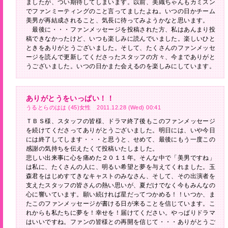
ましたが、つい期待してしまいます。以前、美織ちゃんもカミスン
でファンミーティングのこと言ってましたよね。いつの日かチーム
美男が再結成されること、気長に待ってみようかなと思います。
最後に・・・ファンメッセージを投稿された方、私はあんまり投
稿できなかったけど、いつも楽しみに読んでいました。楽しいひと
ときをありがとうございました。そして、たくさんのファンメッセ
ージを読んで更新してくださったスタッフの方々、今までありがと
うございました。いつの日かまた会えるのを楽しみにしています。
ありがとうをいっぱい！！
うるとらのはは (45)女性 2011.12.28 (Wed) 00:41
ＴＢＳ様、スタッフの皆様、ドラマ終了後もこのファンメッセージ
を続けてくださってありがとうございました。明日には、いや今日
には終了してします・・・と思うと、せめて、最後にもう一度この
感謝の気持ちを伝えたくて投稿いたしました。
悲しい出来事に心を痛めた２０１１年。そんな中で「美男ですね」
は私に、たくさんの人に、明るい希望と夢を与えてくれました。玉
森君をはじめすてきなキャストのみなさん、そして、その出演者を
支えたスタッフの皆さんの熱い思いが、夏だけでなく今もみんなの
心に響いています。願い続ければ星だってつかめる！！いつか、ま
たこのファンメッセージが書ける日が来ることを信じています。こ
れからも私たちに夢を！幸せを！届けてください。やっぱりドラマ
はいいですね。ファンの皆様との再開を信じて・・・ありがとうご