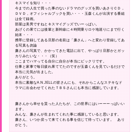
キスマイを知り・・・
今までの人生で買った事のないドラマのグッズを買いあさりＣＤ，
ＤＶＤ，オフィシャルブックを買い・・・玉森くんが出演する番組
は全て録画。
部屋は美男ですねとキスマイグッズでいーっぱい。
あげくの果てには後輩と新幹線に４時間乗りロケ地巡りにまで行く
始末・・・
携帯に登録してある旦那の名前は「廉さん」へと変わり登録してあ
る写真も勿論
廉さんの写真で、かかってきた電話に出て、やっぱり旦那かとガッ
カリみたいな・・・（笑）
ここまでハマってる自分に自分が本当にビックリです。
仕事と家事で毎日疲れ果ててたのですが玉森くんを見ているだけで
本当に元気が出ました。
ありがとう。
本当に素敵なA.N.JELLの皆さんにも、それからこんなステキなド
ラマに出会わせてくれたＴＢＳさんにも本当に感謝しています。
廉さんから幸せを貰った人たちが、この世界にはいーーーっぱいい
ます。
みんな、廉さんが生まれてくれた事に感謝していると思います。
廉さん、いつか戻って来てくれる事を信じて待っています。 あり
がとう。