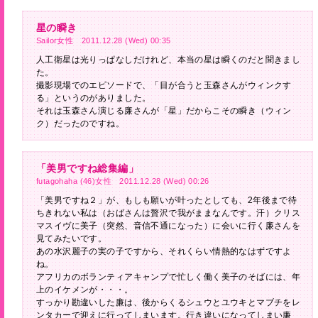
星の瞬き
Sailor女性 2011.12.28 (Wed) 00:35
人工衛星は光りっぱなしだけれど、本当の星は瞬くのだと聞きまし
た。
撮影現場でのエピソードで、「目が合うと玉森さんがウィンクす
る」というのがありました。
それは玉森さん演じる廉さんが「星」だからこその瞬き（ウィン
ク）だったのですね。
「美男ですね総集編」
futagohaha (46)女性 2011.12.28 (Wed) 00:26
「美男ですね２」が、もしも願いが叶ったとしても、2年後まで待
ちきれない私は（おばさんは贅沢で我がままなんです。汗）クリス
マスイヴに美子（突然、音信不通になった）に会いに行く廉さんを
見てみたいです。
あの水沢麗子の実の子ですから、それくらい情熱的なはずですよ
ね。
アフリカのボランティアキャンプで忙しく働く美子のそばには、年
上のイケメンが・・・。
すっかり勘違いした廉は、後からくるシュウとユウキとマブチをレ
ンタカーで迎えに行ってしまいます。行き違いになってしまい廉