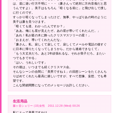
は、道に迷い行方不明に・・・（廉さんって絶対に方向音痴だと思
うんですよ）。美子はもちろん「暗くなる前に」と飛び出して捜し
に行くのです。
すっかり暗くなってしまったけど、無事、やっぱりあの時のように
美子は廉を見つけます。
「暗くても道、わかったんですか？」
「ああ。俺にも星が見えたぞ。あの星が導いてくれたんだ。」
「あれ！私が庭の木に飾ったクリスマスツリーの星！」
「おまえが、導いてくれたんだな」
「廉さん。私、寂しくて寂しくて、寂しくてメールや電話の後すぐ
に日本に帰りたくなってしまうから。だから連絡できなくて」
「もう大丈夫だろ。あと1年頑張れるな。それが美子だろ。またい
つでもきてやる」
「はい。うれしいです」
その後は、いつまでも続くクリスマス会。
そんなシーンの合間に「美男ですね１」の回想シーンをたくさんち
りばめてくれたら最高に嬉しいですが、すべて想像、妄想、でも希
望です。
こんな閉鎖間際になってのメッセージお許しください。
生活用品
藤ヶ谷シェリー (15)女性 2011.12.28 (Wed) 00:26
私にとって美男ですねは