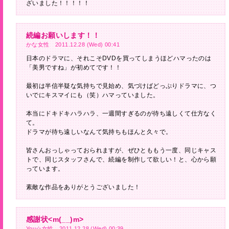
ざいました！！！！！
続編お願いします！！
かな女性 2011.12.28 (Wed) 00:41
日本のドラマに、それこそDVDを買ってしまうほどハマったのは
「美男ですね」が初めてです！！
最初は半信半疑な気持ちで見始め、気づけばどっぷりドラマに、つ
いでにキスマイにも（笑）ハマっていました。
本当にドキドキハラハラ、一週間すぎるのが待ち遠しくて仕方なく
て。
ドラマが待ち遠しいなんて気持ちもほんと久々で。
皆さんおっしゃっておられますが、ぜひとももう一度、同じキャス
トで、同じスタッフさんで、続編を制作して欲しい！と、心から願
っています。
素敵な作品をありがとうございました！
感謝状<m(__)m>
You☆女性 2011.12.28 (Wed) 00:39