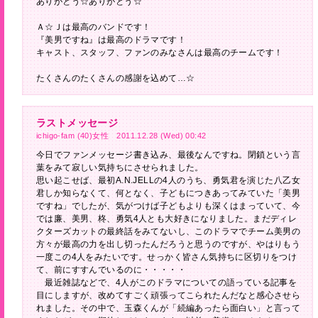
ありがとう☆ありがとう☆
Ａ☆Ｊは最高のバンドです！
『美男ですね』は最高のドラマです！
キャスト、スタッフ、ファンのみなさんは最高のチームです！
たくさんのたくさんの感謝を込めて…☆
ラストメッセージ
ichigo-fam (40)女性 2011.12.28 (Wed) 00:42
今日でファンメッセージ書き込み、最後なんですね。閉鎖という言
葉をみて寂しい気持ちにさせられました。
思い起こせば、最初A.N.JELLの4人のうち、勇気君を演じた八乙女
君しか知らなくて、何となく、子どもにつきあってみていた「美男
ですね」でしたが、気がつけば子どもよりも深くはまっていて、今
では廉、美男、柊、勇気4人とも大好きになりました。まだディレ
クターズカットの最終話をみてないし、このドラマでチーム美男の
方々が最高の力を出し切ったんだろうと思うのですが、やはりもう
一度この4人をみたいです。せっかく皆さん気持ちに区切りをつけ
て、前にすすんでいるのに・・・・・
最近雑誌などで、4人がこのドラマについての語っている記事を
目にしますが、改めてすごく頑張ってこられたんだなと感心させら
れました。その中で、玉森くんが「続編あったら面白い」と言って