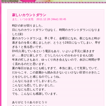
寂しいカウントダウン
また、いつか女性 2011.12.28 (Wed) 00:45
時計の針が回りました。
日にちのカウントダウンではなく、時間のカウントダウンになりま
した(涙)
夏のカウントダウンは、早く早く、金曜日になれ、夜になれと時が
過ぎるのを長く感じましたが、とうとう28日になってしまい、早す
ぎる！と焦る思いです。
DVD入荷しているという電話もあり、いよいよ手元に届きます
が……喜びと寂しさで、どうしたらいいのかわかりません(涙)
年末の忙しさもあり、ゆっくり向き合えないので、余計に時間が早
く流れるのだと思います。
夏の毎日があまりにも眩しすぎて、本当に楽しくて充実していて、
だからこそ、この楽園から踏み出さないといけない区切りがきたこ
とをひしひしと感じるのでしょうね。
こんなにもはまってしまいました。
こんなにも恋してしまいました。
こんなにも悲しんでます。
でも、こんなにも感謝しています。
ありがとう☆ありがとう☆