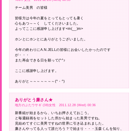
チーム美男 の皆様
皆様方は今年の夏をとってもとっても暑く
心もあつ～～く してくださいました。
よってここに感謝申し上げます<m(__)m>
ホンとにホンとにありがとうございました。
今年の終わりにA.N.JELLの皆様にお会いしたかったのです
が・・・
また再会できる日を願って(^^♪
ここに感謝申し上げます。
ありがと～～～～～～～(^・^)
ありがとう廉さん★
地方のぶたウサギ (38)女性 2011.12.28 (Wed) 00:36
新番組が始まるから、いちお押さえておこう。
と毎週録画をセットした所から始まった美男ですね。
見始めてすぐに美男ですねの世界に引き込まれました。
廉さんやってる人って誰だろう？で始まり・・・玉森くんを知り、