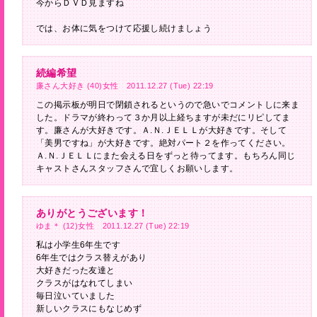
今からＤＶＤ見ますね
では、お体に気をつけて応援し続けましょう
続編希望
廉さん大好き (40)女性 2011.12.27 (Tue) 22:19
この掲示板が明日で閉鎖されるというので急いでコメントしに来ま
した。ドラマが終わって３か月以上経ちますが未だにリピしてま
す。廉さんが大好きです。Ａ.Ｎ.ＪＥＬＬが大好きです。そして
「美男ですね」が大好きです。絶対パート２を作ってください。
Ａ.Ｎ.ＪＥＬＬにまた会える日をずっと待ってます。もちろん同じ
キャストさんスタッフさんで宜しくお願いします。
ありがとうございます！
ゆま＊ (12)女性 2011.12.27 (Tue) 22:19
私は小学生6年生です
6年生ではクラス替えがあり
大好きだった友達と
クラスがはなれてしまい
毎日泣いていました
新しいクラスにもなじめず