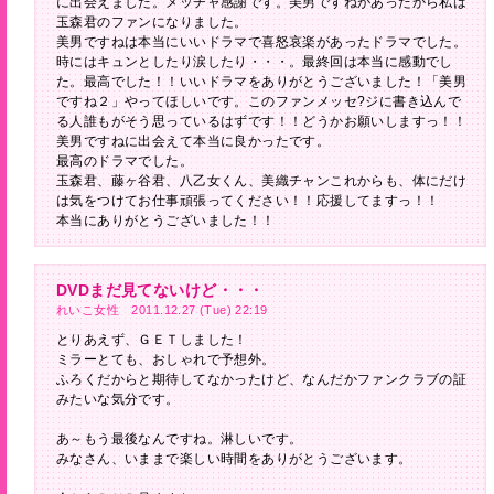
に出会えました。メッチャ感謝です。美男ですねがあったから私は
玉森君のファンになりました。
美男ですねは本当にいいドラマで喜怒哀楽があったドラマでした。
時にはキュンとしたり涙したり・・・。最終回は本当に感動でし
た。最高でした！！いいドラマをありがとうございました！「美男
ですね２」やってほしいです。このファンメッセ?ジに書き込んで
る人誰もがそう思っているはずです！！どうかお願いしますっ！！
美男ですねに出会えて本当に良かったです。
最高のドラマでした。
玉森君、藤ヶ谷君、八乙女くん、美織チャンこれからも、体にだけ
は気をつけてお仕事頑張ってください！！応援してますっ！！
本当にありがとうございました！！
DVDまだ見てないけど・・・
れいこ女性 2011.12.27 (Tue) 22:19
とりあえず、ＧＥＴしました！
ミラーとても、おしゃれで予想外。
ふろくだからと期待してなかったけど、なんだかファンクラブの証
みたいな気分です。
あ～もう最後なんですね。淋しいです。
みなさん、いままで楽しい時間をありがとうございます。