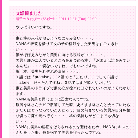
３話観ました
硝子のうたぴー (55)女性 2011.12.27 (Tue) 22:09
やっぱりいいですね。
廉と柊の火花が散るようなにらみ合い・・・。
NANAの衣装を借りて女の子の格好をした美男はすごくきれ
い・・・。
廉がほほえみながら美男に向ける視線がいい・・・。
美男と廉が二人でいるところをみつめる柊。「おまえは誰をみてい
るんだ」・・・切ないですね。でもいいですね。
廉、柊、美男それぞれの葛藤・・・。
１話では「promise」、２話では「ふたり」、そして３話で
「alone」だったんですね。３話ではまだ歌わないけど。
廉と美男のドライブで廉の心が徐々にほぐれていくのがよくわかり
ます。
NANAも美男と同じように乙女なんですね。
原宿を柊さんナビで散策してた時、あのまま柊さんと会っていたら
ふたりはどうなっていたんだろう。目の前までいる美男が自分を振
り切って廉の元へ行く・・・。柊の気持ちがどこまでも切な
い・・・。
NANAに美男の秘密をばらされるのを避けるため、NANAにキスの
ふりをした廉。身を捨てて美男を守ったんですね。