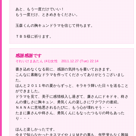
あと、もう一度だけでいい！
もう一度だけ、ときめきをください。
玉森くんの胸キュンドラマを信じて待ちます。
ＴＢＳ様に祈ります。
感謝感謝です
それいけまあたん (41)女性 2011.12.27 (Tue) 22:14
書き込めなくなる前に、感謝の気持ちを書いておきます。
こんなに素敵なドラマを作ってくださってありがとうございまし
た。
ほんと２０１１年の夏からずっと、キラキラ輝いた日々を送ること
ができました。
ドラマを見て、美子に感情移入し過ぎて、廉さんにドキドキ、柊さ
んの優しさに胸キュン、勇気くんの楽しさにワクワクの連続。
ＮＡＮＡに意地悪されるたびに、もう心が壊れそう・・・・
たまに廉さんや柊さん、勇気くんにもなったつもりの時もあった
り・・・
ほんと楽しかったです。
今まで知らなかったキスマイやＪＵＭＰの事も、年甲斐もなく興味