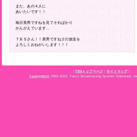
また、あの４人に
あいたいです！！
毎日美男ですねを見てそればかり
かんがえています…
ＴＢＳさん！！美男ですね２の放送を
よろしくおねがいします！！！
｜
TBSトップページ
｜
サイトマップ
｜
Copyright
©
1995-2026, Tokyo Broadcasting System Television, Inc