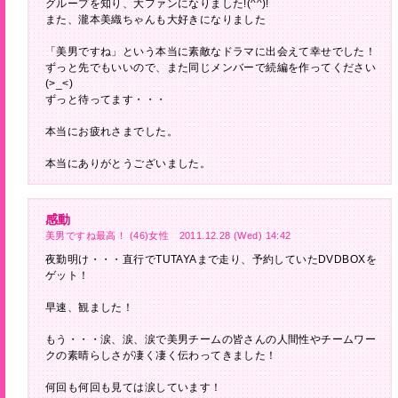
グループを知り、大ファンになりました!(^^)!
また、瀧本美織ちゃんも大好きになりました
「美男ですね」という本当に素敵なドラマに出会えて幸せでした！
ずっと先でもいいので、また同じメンバーで続編を作ってください
(>_<)
ずっと待ってます・・・
本当にお疲れさまでした。
本当にありがとうございました。
感動
美男ですね最高！ (46)女性 2011.12.28 (Wed) 14:42
夜勤明け・・・直行でTUTAYAまで走り、予約していたDVDBOXを
ゲット！
早速、観ました！
もう・・・涙、涙、涙で美男チームの皆さんの人間性やチームワー
クの素晴らしさが凄く凄く伝わってきました！
何回も何回も見ては涙しています！