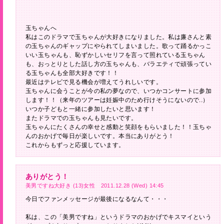
玉ちゃんへ
私はこのドラマで玉ちゃんが大好きになりました。私は廉さんと素
の玉ちゃんのギャップにやられてしまいました。歌って踊るかっこ
いい玉ちゃんも、恥ずかしいセリフを言って照れている玉ちゃん
も、おっとりとした話し方の玉ちゃんも、バラエティで頑張ってい
る玉ちゃんも全部大好きです！！
最近はテレビで見る機会が増えてうれしいです。
玉ちゃんに会うことが今の私の夢なので、いつかコンサートに参加
します！！（来年のツアーは妊娠中のため行けそうにないので..）
いつか子どもと一緒に参加したいと思います！
またドラマでの玉ちゃんも見たいです。
玉ちゃんにたくさんの幸せと感動と笑顔をもらいました！！玉ちゃ
んのおかげで毎日が楽しいです。本当にありがとう！
これからもずっと応援しています。
ありがとう！
美男ですね大好き (13)女性 2011.12.28 (Wed) 14:45
今日でファンメッセージが最後になるなんて・・・
私は、この「美男ですね」というドラマのおかげでキスマイという