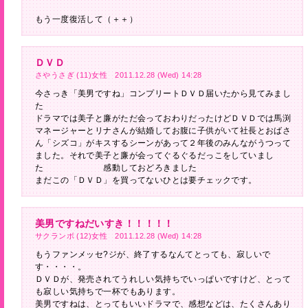
もう一度復活して（＋＋）
ＤＶＤ
さやうさぎ (11)女性 2011.12.28 (Wed) 14:28
今さっき「美男ですね」コンプリートＤＶＤ届いたから見てみまし
た
ドラマでは美子と廉がただ会っておわりだったけどＤＶＤでは馬渕
マネージャーとリナさんが結婚してお腹に子供がいて社長とおばさ
ん「シズコ」がキスするシーンがあって２年後のみんながうつって
ました。それで美子と廉が会ってぐるぐるだっこをしていまし
た 感動しておどろきました
まだこの「ＤＶＤ」を買ってないひとは要チェックです。
美男ですねだいすき！！！！！
サクランボ (12)女性 2011.12.28 (Wed) 14:28
もうファンメッセ?ジが、終了するなんてとっても、寂しいで
す・・・・。
ＤＶＤが、発売されてうれしい気持ちでいっぱいですけど、とって
も寂しい気持ちで一杯でもあります。
美男ですねは、とってもいいドラマで、感想などは、たくさんあり