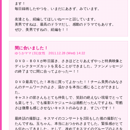
ます！
毎日録画したやつを、いまだにあきず、みています。
友達とも、続編してほしいねーーと話しています。
美男ですねは、最高のドラマだし、感動のドラマでもありす。
ぜひ、美男ですねの、続編を！！
間に合いました！
ゆうかママ (31)女性 2011.12.28 (Wed) 14:22
ＤＶＤ－ＢＯＸが昨日届き、さきほどとりあえずやっと特典映像と
ディレクターズカットを見ることができました。ファンメッセージ
の終了までに間に合ってよかったー！！
ＤＶＤ最高でした！本当に買ってよかった！！チーム美男のみなさ
んのチームワークのよさ、温かさを本当に感じることができまし
た。
キャストの皆さんもとても仲良しで、笑顔の絶えない現場でとって
も楽しそう。でも撮影スケジュールは過酷だったんですよね。苛酷
さは微塵も感じさせないキャストのみなさま、すごいです！！
最終話の撮影は、キスマイのコンサートを2回もした後の撮影だっ
たんですね。玉ちゃん、本当におつかれさまでした。緊張感がとて
も伝わってきました。そして、改めてキスマイのグループのよさを