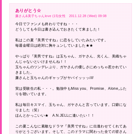
ありがとう☆
廉さん&美子ちゃんlove (15)女性 2011.12.28 (Wed) 09:08
今日でファンメも終わりですね・・・
どうしても今日は書き込んでおきたくて来ました！
私はこの夏『美男ですね』に恋をしていたみたいです。
毎週金曜日は絶対に胸キュンしていました★★
やっぱり『美男ですね』は玉ちゃん、ガヤさん、光くん、美織ちゃ
んじゃないといけませんね！！
玉ちゃんのツンデレぶり、ガヤさんの優しさにめっちゃ惹かれてい
きました。
廉さんと玉ちゃんのギャップがヤバイッッッ////
実は受験生の私・・・。勉強中もMiss you、Promise、Alone,ふた
りを聴いています。
私は毎日キスマイ、玉ちゃん、ガヤさんと言っています。口癖にな
りました（笑）
ほんとかっこいい★ A.N.JELLに逢いたい！！
この夏こんなに素敵なドラマ『美男ですね』に出逢わせてくれてあ
りがとうございます。そして、このドラマに関わった全ての皆さん