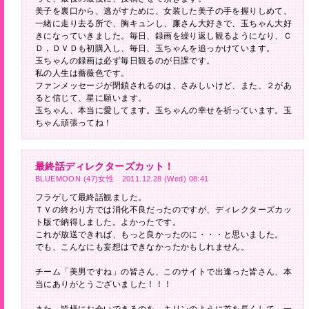
美子を裏口から、逃がすために、女装した美子の手を握りしめて、
一緒に走り去る所で、胸キュンし、廉さん大好きで、玉ちゃん大好
きになっていきました。毎日、録画を繰り返し観るようになり、Ｃ
Ｄ，ＤＶＤも初購入し、毎日、玉ちゃんを追っかけています。
玉ちゃんの録画は必ず毎日観るのが日課です。
私の人生は薔薇色です。
ファンメッセージが閉鎖されるのは、さみしいけど、また、２があ
ると信じて、星に願います。
玉ちゃん、本当に愛してます。玉ちゃんの幸せを祈っています。玉
ちゃん頑張ってね！
最終話ディレクターズカット！
BLUEMOON (47)女性 2011.12.28 (Wed) 08:41
フラゲして最終話観ました。
ＴＶの終わり方では消化不良だったのですが、ディレクターズカッ
ト版で納得しました。よかったです。
これが放送できれば、もっと良かったのに・・・と思いました。
でも、こんなにも妄想はできなかったかもしれません。
チーム「美男ですね」の皆さん、このサイトで出逢った皆さん、本
当にありがとうございました！！！