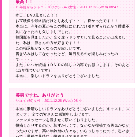
最高！！
15年前からジャニーズファン (47)女性 2011.12.28 (Wed) 08:47
昨日、DVD見ました！！
お宝映像や最終話だけとりあえず・・・。良かったです！！
本当に、今年の夏からこの番組にどれだけ引きずられたか？睡眠不
足になったのも久しぶりでした。
韓国版も見ましたが、全く違うドラマとして見ることが出来まし
た。私は、廉さんの方が好きです！！
この掲示板がなくなるのが寂しいです。
書き込みはしてなかったけど、毎日見るのが楽しみだったの
で・・・。
また、いつか続編（ＤＶＤの詳しい内容でお願いします。そのあと
は2年後でいいです）
本当に、楽しいドラマをありがとうございました。
美男ですね、ありがとう
ヤヨイ (60)女性 2011.12.28 (Wed) 08:44
本当に素晴らしいドラマをありがとうございました。キャスト、ス
タッフ 、全ての皆さんに感謝申し上げます。
ファンメッセージを読ませて頂いておりました。
投稿したりするのが、恥ずかしくて、なかなか投稿する勇気がなか
ったのですが、高い年齢層の方々も、いらっしゃったので、思いき
って、最後の最後に、投稿させて頂きます。