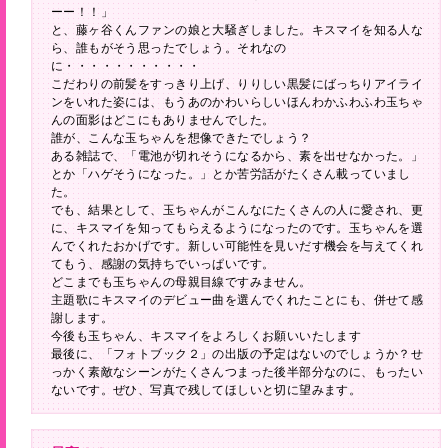
ーー！！」
と、藤ヶ谷くんファンの娘と大騒ぎしました。キスマイを知る人な
ら、誰もがそう思ったでしょう。それなの
に・・・・・・・・・・・
こだわりの前髪をすっきり上げ、りりしい黒髪にばっちりアイライ
ンをいれた姿には、もうあのかわいらしいほんわかふわふわ玉ちゃ
んの面影はどこにもありませんでした。
誰が、こんな玉ちゃんを想像できたでしょう？
ある雑誌で、「電池が切れそうになるから、素を出せなかった。」
とか「ハゲそうになった。」とか苦労話がたくさん載っていまし
た。
でも、結果として、玉ちゃんがこんなにたくさんの人に愛され、更
に、キスマイを知ってもらえるようになったのです。玉ちゃんを選
んでくれたおかげです。新しい可能性を見いだす機会を与えてくれ
てもう、感謝の気持ちでいっぱいです。
どこまでも玉ちゃんの母親目線ですみません。
主題歌にキスマイのデビュー曲を選んでくれたことにも、併せて感
謝します。
今後も玉ちゃん、キスマイをよろしくお願いいたします
最後に、「フォトブック２」の出版の予定はないのでしょうか？せ
っかく素敵なシーンがたくさんつまった後半部分なのに、もったい
ないです。ぜひ、写真で残してほしいと切に望みます。