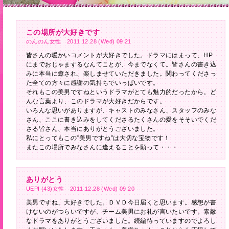
この場所が大好きです
のんのん女性 2011.12.28 (Wed) 09:21
皆さんの暖かいコメントが大好きでした。ドラマにはまって、HP
にまでおじゃまするなんてことが、今までなくて。皆さんの書き込
みに本当に癒され、楽しませていただきました。関わってくださっ
た全ての方々に感謝の気持ちでいっぱいです。
それもこの美男ですねというドラマがとても魅力的だったから。ど
んな言葉より、このドラマが大好きだからです。
いろんな思いがありますが、キャストのみなさん、スタッフのみな
さん、ここに書き込みをしてくださるたくさんの愛をそそいでくだ
さる皆さん、本当にありがとうございました。
私にとってもこの”美男ですね”は大切な宝物です！
またこの場所でみなさんに逢えることを願って・・・
ありがとう
UEPI (43)女性 2011.12.28 (Wed) 09:20
美男ですね、大好きでした。ＤＶＤ今日届くと思います。感想が書
けないのがつらいですが、チーム美男にお礼が言いたいです。素敵
なドラマをありがとうございました。続編待っていますのでよろし