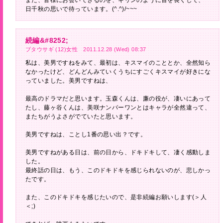
また、皆様にお会いできるのを、キリンのように首を長くして、一
日千秋の思いで待っています。(^.^)/~~~
続編&#8252;
ブタウサギ (12)女性 2011.12.28 (Wed) 08:37
私は、美男ですねをみて、最初は、キスマイのこととか、全然知ら
なかったけど、どんどんみていくうちにすごくキスマイが好きにな
っていました。美男ですねは、
最高のドラマだと思います。玉森くんは、廉の役が、凄いにあって
たし、藤ヶ谷くんは、美咲ナンバーワンとはキャラが全然違って、
またちがうよさがでていたと思います。
美男ですねは、ことし1番の思い出？です。
美男ですねがある日は、前の日から、ドキドキして、凄く感動しま
した。
最終話の日は、もう、このドキドキを感じられないのが、悲しかっ
たです。
また、このドキドキを感じたいので、是非続編お願いします(＞人
＜;)