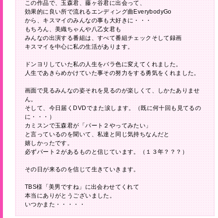
この作品で、玉森君、藤ヶ谷君に出会って、
効果的に良い所で流れるエンディング曲EverybodyGo
から、キスマイのみんなの事も大好きに・・・
もちろん、美織ちゃんや八乙女君も
みんなの出演する番組は、すべて番組チェックそして録画
キスマイを中心に私の生活があります。
ドンヨリしていた私の人生をバラ色に変えてくれました。
人生であきらめかけていた事その努力をする勇気をくれました。
画面で見るみんなの姿それを見るのが楽しくて、しかたありませ
ん。
そして、今日届くDVDでまた涙します。（既に何十回も見てるの
に・・・）
カミスンで玉森君が「パート２やってみたい」
と言っているのを聞いて、私達と同じ気持ちなんだと
嬉しかったです。
必ずパート２があるものと信じています。（１３年？？？）
その日が来るのを信じて生きていきます。
TBS様「美男ですね」に出会わせてくれて
本当にありがとうございました。
いつかまた・・・・・