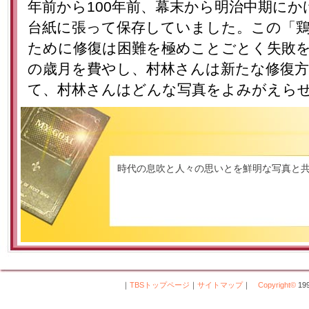
年前から100年前、幕末から明治中期に
台紙に張って保存していました。この「
ために修復は困難を極めことごとく失敗を
の歳月を費やし、村林さんは新たな修復
て、村林さんはどんな写真をよみがえら
時代の息吹と人々の思いとを鮮明な写真と
｜
TBSトップページ
｜
サイトマップ
｜
Copyright
©
199