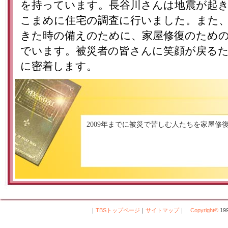
を持っています。長谷川さんは地震が起
こまめに住宅の調査に行いました。また
きた時の備えのために、家屋修復のため
でいます。被災者の皆さんに笑顔が戻る
に密着します。
2009年までに被災で苦しむ人たちを家屋修
｜
TBSトップページ
｜
サイトマップ
｜
Copyright
©
199