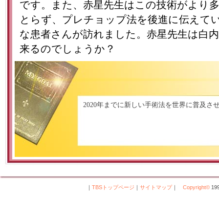
です。また、赤星先生はこの技術がより
とらず、プレチョップ法を後進に伝えて
な患者さんが訪れました。赤星先生は白
来るのでしょうか？
2020年までに新しい手術法を世界に普及さ
｜
TBSトップページ
｜
サイトマップ
｜
Copyright
©
199