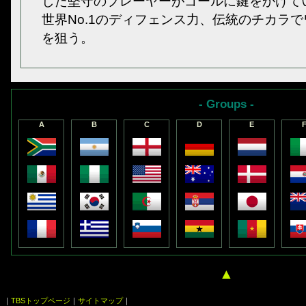
した堅守のプレーヤーがゴールに鍵をかけて
世界No.1のディフェンス力、伝統のチカラ
を狙う。
- Groups -
A
B
C
D
E
▲
｜
TBSトップページ
｜
サイトマップ
｜