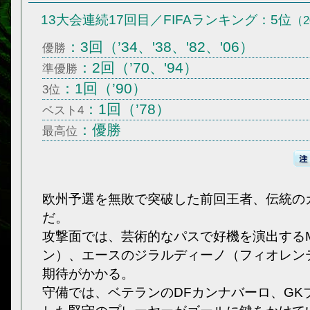
13大会連続17回目／FIFAランキング：5位
（2
：3回（’34、'38、'82、'06）
優勝
：2回（’70、'94）
準優勝
：1回（’90）
3位
：1回（’78）
ベスト4
：優勝
最高位
欧州予選を無敗で突破した前回王者、伝統の
だ。
攻撃面では、芸術的なパスで好機を演出するM
ン）、エースのジラルディーノ（フィオレン
期待がかかる。
守備では、ベテランのDFカンナバーロ、GK