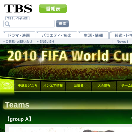
HOME
中継みどころ
オンエア情報
出演者
大会情報
チーム
Teams
【group A】