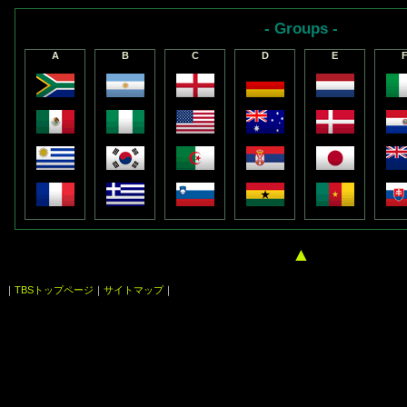
- Groups -
A
B
C
D
E
▲
｜
TBSトップページ
｜
サイトマップ
｜