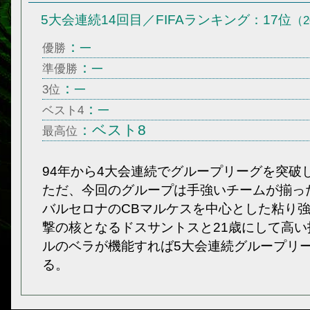
5大会連続14回目／FIFAランキング：17位
（2
：─
優勝
：─
準優勝
：─
3位
：─
ベスト4
：ベスト8
最高位
94年から4大会連続でグループリーグを突破
ただ、今回のグループは手強いチームが揃っ
バルセロナのCBマルケスを中心とした粘り
撃の核となるドスサントスと21歳にして高
ルのベラが機能すれば5大会連続グループリ
る。