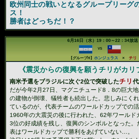
欧州同士の戦いとなるグループリーグ
ス！
勝者はどっちだ！？
6月16日（水）19：00～22：34放送
VS
ホンジュラス
×
チリ
【グループH】
《震災からの復興を願うチリがカリ
チリ
南米予選をブラジルに次ぐ2位で突破した
代
だが今年2月27日、マグニチュード8．8の巨大
の建物が倒壊、犠牲者も続出した。悲しみにく
ているのが、代表チームのワールドカップでの
1960年の大震災の後に行われた、62年ワール
3位の好成績を残し、復興のシンボルとなった。
表はワールドカップで勝利をあげていない…。