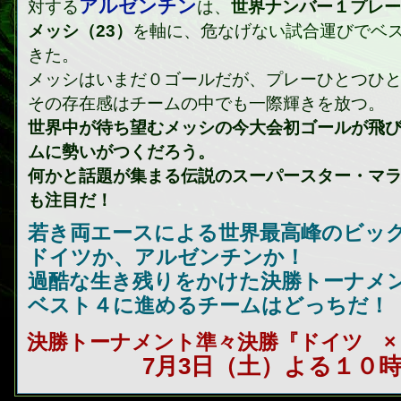
アルゼンチン
対する
は、
世界ナンバー１プレー
メッシ（23）
を軸に、危なげない試合運びでベ
きた。
メッシはいまだ０ゴールだが、プレーひとつひ
その存在感はチームの中でも一際輝きを放つ。
世界中が待ち望むメッシの今大会初ゴールが飛
ムに勢いがつくだろう。
何かと話題が集まる伝説のスーパースター・マ
も注目だ！
若き両エースによる世界最高峰のビッ
ドイツか、アルゼンチンか！
過酷な生き残りをかけた決勝トーナメ
ベスト４に進めるチームはどっちだ！
決勝トーナメント準々決勝『ドイツ ×
7月3日（土）よる１０