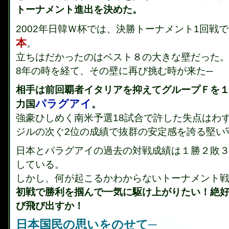
トーナメント進出を決めた。
2002年日韓Ｗ杯では、決勝トーナメント1回戦
本
。
立ちはだかったのはベスト８の大きな壁だった
8年の時を経て、その壁に再び挑む時が来た─
相手は前回覇者イタリアを抑えてグループＦを
パラグアイ
力国
。
強豪ひしめく南米予選18試合で許した失点はわず
ジルの次ぐ2位の成績で抜群の安定感を誇る堅い
日本とパラグアイの過去の対戦成績は１勝２敗
している。
しかし、何が起こるかわからないトーナメント
初戦で勝利を掴んで一気に駆け上がりたい！絶
び飛び出すか！
日本国民の思いをのせて─