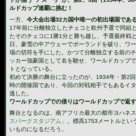
ルドカップ連覇に挑む！
一方、
今大会出場32カ国中唯一の初出場国であ
17年前に分離独立したチェコと欧州予選で同組
たそのチェコに1勝1分と勝ち越し、予選最終戦と
日、豪雪の中アウェーでポーランドを破り、ワ
場の切符を手にした。かつて分離独立する前の
ッカー強豪国として名を馳せ、ワールドカップで
トとなっている。
初めて決勝の舞台に立ったのが、1934年・第2
時の開催国であり、今回の対戦相手でもあるイ
逃した。
ワールドカップでの借りはワールドカップで返
舞台となるのは、南アフリカ最大の都市ヨハネ
スパークスタジアム」
。標高1753メートルと
いものになるだろう。