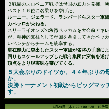
３戦目のスロベニア戦では母国の底力を発揮、
ベスト１６位に名乗りを挙げた。
ルーニー、ジェラード、ランパードらスター軍
カペッロが束ねる。
スリーライオンズの象徴ベッカムを大会前アキ
が、精神的支柱として母国を牽引してきたベッ
いベンチからチームを統率する。
潜在能力に突出したスター軍団が名将の手腕に
回りもスケールアップした戦う集団に変貌を遂
頂点をより現実味を帯びてくる。
５大会ぶりのドイツか、４４年ぶりの
か。
決勝トーナメント初戦からビッグマッ
す。
6月24日（木）22：00～25：10放送