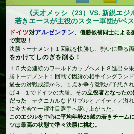
《天才メッシ（23）VS. 新鋭エジ
若きエースが主役のスター軍団がベ
ドイツ
アルゼンチン
対
、優勝候補同士による
で実現！
決勝トーナメント１回戦を快勝し、勢いに乗る
をかけてしのぎを削る！
１５大会連続のワールドカップベスト８進出を
勝トーナメント１回戦で因縁の相手イングラン
過去の対戦成績から、１点を争う激戦が予想さ
ば４─１でドイツの大勝。その
立役者となったの
だった
。テクニカルなドリブルとアイディア溢
に今大会で一躍注目選手へ駆け上がった。
このエジルを中心に平均年齢25歳の若きチーム
ツは最高の状態で準々決勝に挑む。