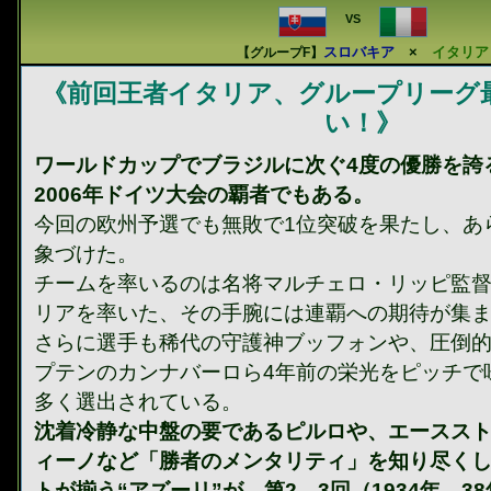
VS
スロバキア
×
イタリア
【グループF】
《前回王者イタリア、グループリーグ
い！》
ワールドカップでブラジルに次ぐ4度の優勝を誇
2006年ドイツ大会の覇者でもある。
今回の欧州予選でも無敗で1位突破を果たし、あ
象づけた。
チームを率いるのは名将マルチェロ・リッピ監
リアを率いた、その手腕には連覇への期待が集
さらに選手も稀代の守護神ブッフォンや、圧倒
プテンのカンナバーロら4年前の栄光をピッチで
多く選出されている。
沈着冷静な中盤の要であるピルロや、エースス
ィーノなど「勝者のメンタリティ」を知り尽く
トが揃う“アズーリ”が、第2、3回（1934年、3