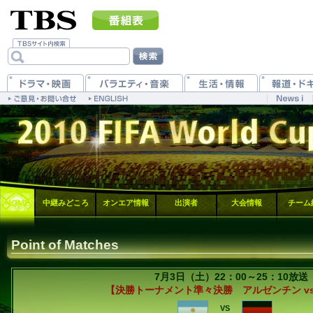
HOME
中継みどころ
オンエア情報
出演者
大会情報
チーム
Point of Matches
7月3日（土）22：00～25：10放送
【決勝トーナメント準々決勝 アルゼンチン vs
VS