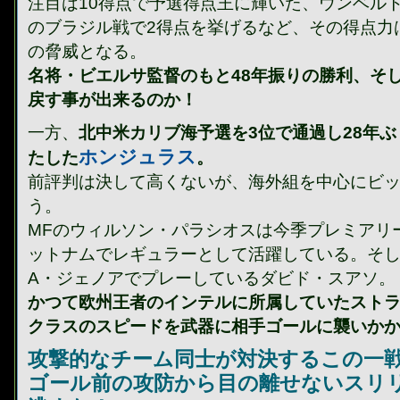
注目は10得点で予選得点王に輝いた、ウンベル
のブラジル戦で2得点を挙げるなど、その得点力
の脅威となる。
名将・ビエルサ監督のもと48年振りの勝利、そ
戻す事が出来るのか！
一方、
北中米カリブ海予選を3位で通過し28年
ホンジュラス
たした
。
前評判は決して高くないが、海外組を中心にビ
う。
MFのウィルソン・パラシオスは今季プレミアリ
ットナムでレギュラーとして活躍している。そ
A・ジェノアでプレーしているダビド・スアソ。
かつて欧州王者のインテルに所属していたスト
クラスのスピードを武器に相手ゴールに襲いか
攻撃的なチーム同士が対決するこの一
ゴール前の攻防から目の離せないスリ