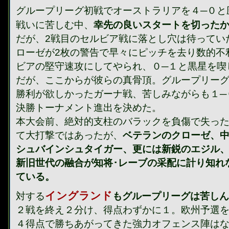
グループリーグ初戦でオーストラリアを４─０と
戦いに苦しむ中、
幸先の良いスタートを切った
だが、2戦目のセルビア戦に落とし穴は待ってい
ローゼが2枚の警告で早々にピッチを去り数的不
ビアの堅守速攻にしてやられ、０─１と黒星を喫
だが、ここからが彼らの真骨頂。グループリー
勝利が欲しかったガーナ戦、苦しみながらも１─
決勝トーナメント進出を決めた。
本大会前、絶対的支柱のバラックを負傷で失っ
て大打撃ではあったが、
ベテランのクローゼ、
シュバインシュタイガー、更には新鋭のエジル
新旧世代の融合が知将･レーブの采配に計り知れ
ている。
イングランド
対する
もグループリーグは苦しん
２戦を終え２分け、得点わずかに１。欧州予選
４得点で勝ちあがってきた強力オフェンス陣は