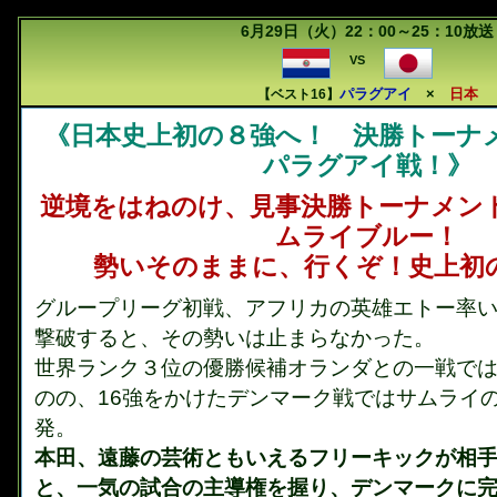
6月29日（火）22：00～25：10放送
VS
パラグアイ
×
日本
【ベスト16】
《日本史上初の８強へ！ 決勝トーナ
パラグアイ戦！》
逆境をはねのけ、見事決勝トーナメン
ムライブルー！
勢いそのままに、行くぞ！史上初
グループリーグ初戦、アフリカの英雄エトー率いる
撃破すると、その勢いは止まらなかった。
世界ランク３位の優勝候補オランダとの一戦で
のの、16強をかけたデンマーク戦ではサムライ
発。
本田、遠藤の芸術ともいえるフリーキックが相
と、一気の試合の主導権を握り、デンマークに