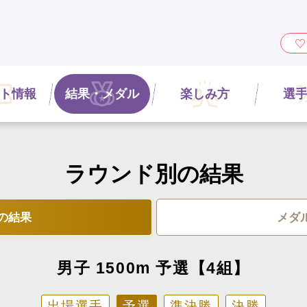
ィ』
ト情報
結果・メダル
楽しみ方
選
ラウンド別の結果
の結果
メダ
男子 1500m 予選【4組】
出場選手
予選
準決勝
決勝