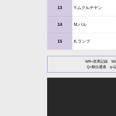
13
Y.ムクルチヤン
14
M.パル
15
K.ランブ
WR
=世界記録
W
Q
=順位通過
q
=