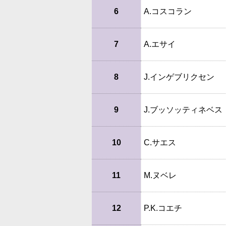
6
A.コスコラン
7
A.エサイ
8
J.インゲブリクセン
9
J.ブッソッティネベス
10
C.サエス
11
M.ヌベレ
12
P.K.コエチ