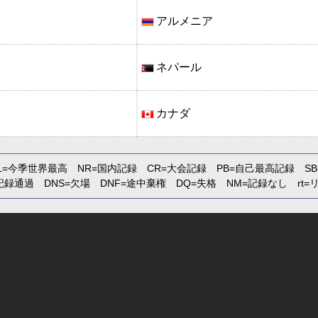
アルメニア
ネパール
カナダ
L
=今季世界最高
NR
=国内記録
CR
=大会記録
PB
=自己最高記録
SB
記録通過
DNS
=欠場
DNF
=途中棄権
DQ
=失格
NM
=記録なし
rt
=