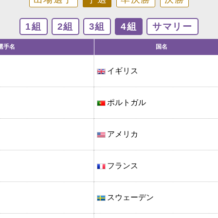
1組
2組
3組
4組
サマリー
選手名
国名
イギリス
ポルトガル
アメリカ
フランス
スウェーデン