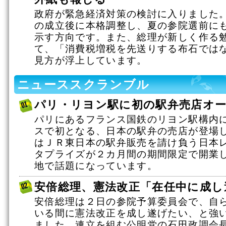
政府が緊急経済対策の検討に入りました
の成立後に本格調整し、夏の参院選前に
示す方向です。また、総理が新しく作る
て、「消費税増税を先送りする布石では
見方が浮上しています。
ニューススクランブル
パリ・リヨン駅に初の駅弁売店オ
パリにあるフランス国鉄のリヨン駅構内
スで初となる、日本の駅弁の売店が登場
はＪＲ東日本の駅弁販売を請け負う日本
タプライズが２カ月間の期間限定で開業
地で話題になっています。
安倍総理、憲法改正「在任中に成し
安倍総理は２日の参院予算委員会で、自
いる間に憲法改正を成し遂げたい、と強
ました。連立を組む公明党の石田政調会