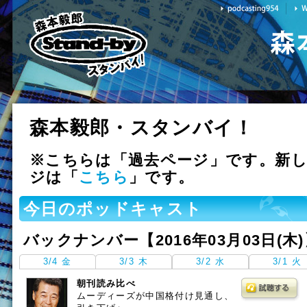
森本毅郎・スタンバイ！
※こちらは「過去ページ」です。新
ジは「
こちら
」です。
今日のポッドキャスト
バックナンバー【2016年03月03日(木
3/4 金
3/3 木
3/2 水
3/1 火
朝刊読み比べ
ムーディーズが中国格付け見通し、