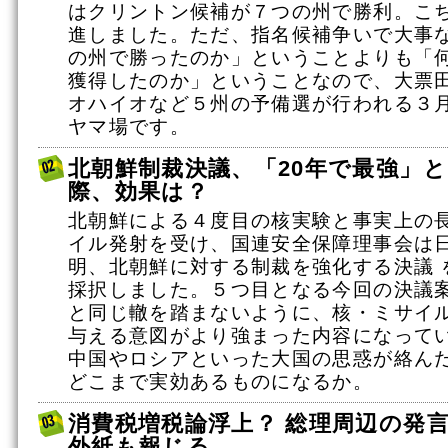
はクリントン候補が７つの州で勝利。こ
進しました。ただ、指名候補争いで大事
の州で勝ったのか」ということよりも「
獲得したのか」ということなので、大票
オハイオなど５州の予備選が行われる３月
ヤマ場です。
北朝鮮制裁決議、「20年で最強」
際、効果は？
北朝鮮による４度目の核実験と事実上の
イル発射を受け、国連安全保障理事会は
明、北朝鮮に対する制裁を強化する決議 
採択しました。５つ目となる今回の決議
と同じ轍を踏まないように、核・ミサイ
与える意図がより強まった内容になって
中国やロシアといった大国の思惑が絡ん
どこまで実効あるものになるか。
消費税増税論浮上？ 総理周辺の発
外紙も報じる