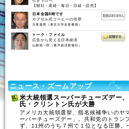
引き下げへ
【朝日・産経・毎日・日経・読売】
日本全国8時です
カプセル式コーヒーの功罪
月尾嘉男（東京大学名誉教授）
トーク・ファイル
広告から見える日本経済
山縣裕一郎（東洋経済新報社）
ニュース・ズームアップ
米大統領選スーパーチューズデー
氏・クリントン氏が大勝
アメリカ大統領選挙、指名候補争いのヤ
ーパーチューズデー」。共和党のトラン
ず、11州のうち７州で１位となる圧勝。