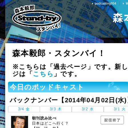
森本毅郎・スタンバイ！
※こちらは「過去ページ」です。新
ジは「
こちら
」です。
今日のポッドキャスト
バックナンバー【2014年04月02日(水
3/4 金
3/3 木
3/2 水
3/1 火
朝刊読み比べ
日本はどこへ行く？