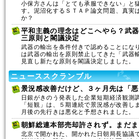
小保方さんは「とても承服できない」と
す。泥沼化するＳＴＡＰ論文問題、真実
か？
平和主義の理念はどこへやら？武器
三原則と閣議決定
武器の輸出を条件付きで認めることにな
は武器の輸出を原則禁止してきた「武器
見直し新たな原則を閣議決定しました。
ニューススクランブル
景況感改善だけど、３ヶ月先は「悪
日銀がきのう発表した企業短期経済観測
「短観」は、５期連続で景況感が改善し
月後の先行きは悪化と予想されました。
朝鮮総連本部売却許されず。まだま
北京で開かれた、開かれた日朝局長協議