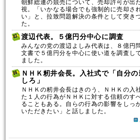
朝鮮総連の競売について、売却許可が出
視。「いかなる場合でも強制的に売却さ
い」と、拉致問題解決の条件として突き
た。
渡辺代表。５億円分中心に調査
みんなの党の渡辺よしみ代表は、８億円
文書で５億円分を中心に使い道を調査し
ました。
ＮＨＫ籾井会長。入社式で「自分の
しろ」
ＮＨＫの籾井会長はきのう、ＮＨＫの入
た１人の行為がＮＨＫに対する信頼のす
ることもある。自らの行為の影響をしっ
いただきたい」と話しました。