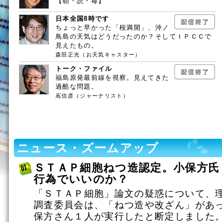
【朝・読・毎】
日本全国8時です
ちょっと早かった「桜満開」、沖ノ
鳥島の天気はどうだったのか？そしてＩＰＣＣで
見えたもの。
森田正光（お天気キャスター）
トーク・ファイル
福島原発最前線を視察。見えてきた
過酷な問題。
嶌信彦（ジャーナリスト）
ニュース・ズームアップ
ＳＴＡＰ細胞ねつ造認定。小保方氏
行為でいいのか？
「ＳＴＡＰ細胞」論文の疑惑について、
調査委員会は、「ねつ造や改ざん」があ
保方さん１人が実行したと断定しました