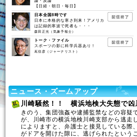
論・反論
【日経・朝日・毎日】
日本全国8時です
日本に本格的な寒さ到来！アメリカ
は記録的寒波で死者も・・・
森田正光（気象予報士）
トーク・ファイル
スポーツの影に科学兵器あり！
嶌信彦（ジャーナリスト）
ニュース・ズームアップ
川崎騒然！！ 横浜地検大失態で凶
きのう、集団強姦や逮捕監禁などの容疑
が、川崎市の横浜地検川崎支部から逃走
によりますと、弁護士と接見している際
がドアを開けた隙に、逃げられたという