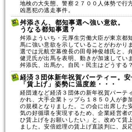
地検の大失態、警察２７００人体勢で行
凶悪犯の逃走事件。
舛添さん、都知事選へ強い意欲。
うなる都知事選？
舛添よういち・元厚生労働大臣が東京都
馬に強い意欲を示していることがわかり
選では元航空幕僚長の田母神俊雄氏と、
健児氏が出馬を表明、動きが加速してい
舛添氏、出馬か。自民・民主はどうする
経済３団体新年祝賀パーティー。安
「賃上げ」姿勢に温度差・・・
経団連など経済３団体の新年祝賀パーテ
かれ、大手企業トップら１８５０人が参
の規模となりました。この会に出席した
気の好循環を実現するため、企業経営者
ひ賃上げをお願いしたい」と、改めて賃
ました。安倍総理の賃上げ直談判に、反