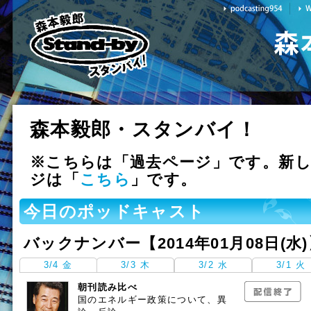
森本毅郎・スタンバイ！
※こちらは「過去ページ」です。新
ジは「
こちら
」です。
今日のポッドキャスト
バックナンバー【2014年01月08日(水
3/4 金
3/3 木
3/2 水
3/1 火
朝刊読み比べ
国のエネルギー政策について、異