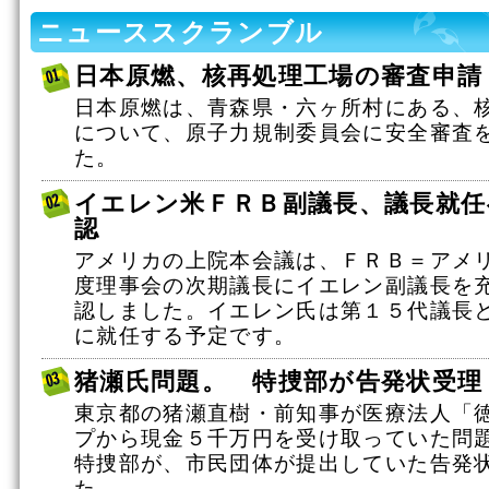
ニューススクランブル
日本原燃、核再処理工場の審査申請
日本原燃は、青森県・六ヶ所村にある、
について、原子力規制委員会に安全審査
た。
イエレン米ＦＲＢ副議長、議長就任
認
アメリカの上院本会議は、ＦＲＢ＝アメ
度理事会の次期議長にイエレン副議長を
認しました。イエレン氏は第１５代議長
に就任する予定です。
猪瀬氏問題。 特捜部が告発状受理
東京都の猪瀬直樹・前知事が医療法人「
プから現金５千万円を受け取っていた問
特捜部が、市民団体が提出していた告発
た。