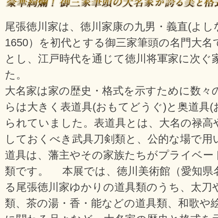
尾張徳川家は、徳川家康の九男・義直(よしなお
1650）を初代とする御三家筆頭の名門大
とし、江戸時代を通じて徳川将軍家に次ぐ
た。
大名家は家の歴史・格式を示すために数々
らは大きく表道具(おもてどうぐ)と奥道具(
られていました。表道具とは、大名の禄高
しておくべき武具刀剣類と、公的な場で用
道具は、藩主やその家族たちがプライベー
類です。 本展では、徳川美術館（愛知県
る尾張徳川家ゆかりの道具類のうち、太刀
類、茶の湯・香・能などの道具類、和歌や