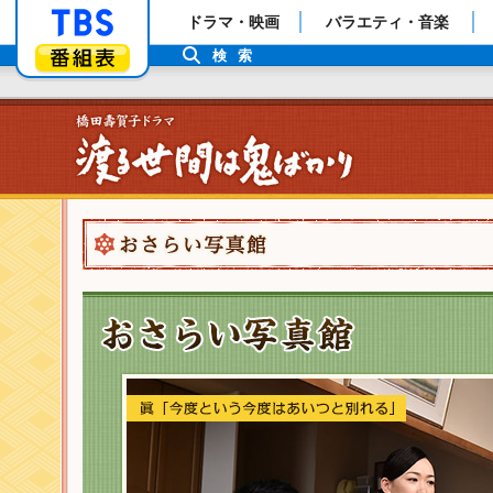
「TBSテレビ」トップページ
ドラマ・映画
バラエティ・音楽
番組表
検索