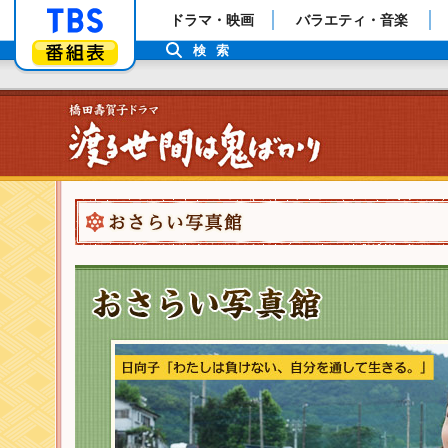
「TBSテレビ」トップページ
ドラマ・映画
バラエティ・音楽
番組表
検索