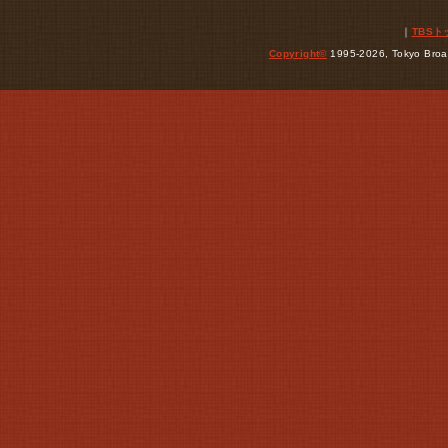
｜
TBS
Copyright
©
1995-2026, Tokyo Broad