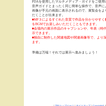
PDAを使用したマルチメディア・ガイドをご使用
音声ガイドとまったく同じ簡単な操作で、音声に
画像が手元の画面に表示されるので、展覧会をよ
だくことが出来ます。
■MP３によるすぐれた音質で作品を分かりやすく
をBGMでお楽しみいただくこともできます。
■会場内の展示作品のキャプションや、年表（時
示できます。
■独自に制作した関連地図や関連画像等で、より
ます。
準備は万端！それでは展示へ進みましょう！
｜
TBSトップページ
｜
サイトマップ
｜
Copyright
©
1