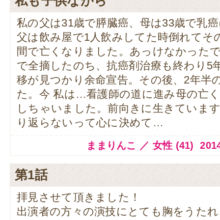
私も子供ながら
私の父は31歳で膵臓癌、母は33歳で乳
父は飲み屋で1人飲みしてた時倒れてそ
間で亡くなりました。あっけなかったで
で全摘したのち、抗癌剤治療も終わり5年
移が見つかり余命宣告。その後、2年半
た。今 私は…看護師の道に進み母の亡
しちゃいました。前向きに生きています
り返らないって心に決めて…
ままりんこ ／ 女性 (41) 2014.1
第1話
拝見させて頂きました！
出演者の方々の演技にとても胸をうたれ