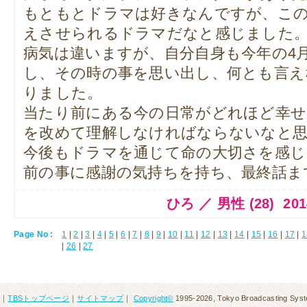
もともとドラマは好きなんですが、こ
えさせられるドラマだなと感じました
病気は違いますが、自分自身も今年の4
し、その時の事を思い出し、何とも言え
りました。
当たり前にある今の日常がどれほど幸
を改めて理解しなければならないなと
今後もドラマを通じて命の大切さを感じ
前の事に感謝の気持ちを持ち、最終話ま
ひろ ／ 男性 (28) 2014.
Page No :
1
|
2
|
3
|
4
|
5
|
6
|
7
|
8
|
9
|
10
|
11
|
12
|
13
|
14
|
15
|
16
|
17
|
1
|
26
|
27
｜
TBSトップページ
｜
サイトマップ
｜
Copyright
©
1995-2026, Tokyo Broadcasting System