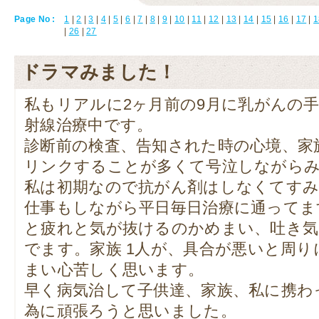
Page No :
1
|
2
|
3
|
4
|
5
|
6
|
7
|
8
|
9
|
10
|
11
|
12
|
13
|
14
|
15
|
16
|
17
|
1
|
26
|
27
ドラマみました！
私もリアルに2ヶ月前の9月に乳がんの
射線治療中です。
診断前の検査、告知された時の心境、家
リンクすることが多くて号泣しながら
私は初期なので抗がん剤はしなくてすみ
仕事もしながら平日毎日治療に通ってま
と疲れと気が抜けるのかめまい、吐き気
でます。家族 1人が、具合が悪いと周
まい心苦しく思います。
早く病気治して子供達、家族、私に携わ
為に頑張ろうと思いました。