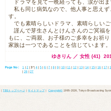
ドラマを見て一晩経っても、涙が出ま
私も同じ病気なので、他人事と思えず
す。
でも素晴らしいドラマ、素晴らしいご
謹んで芽生さんとけんさんのご冥福を
もに、ご両親、お子様のご多幸をお祈り
家族は一つであることを信じています
ゆきりん ／ 女性 (41) 2014.1
Page No :
1
|
2
|
3
*|
4
|
5
|
6
|
7
|
8
|
9
|
10
|
11
|
12
|
13
|
14
|
15
|
16
|
17
|
|
26
|
27
｜
TBSトップページ
｜
サイトマップ
｜
Copyright
©
1995-2026, Tokyo Broadcasting System