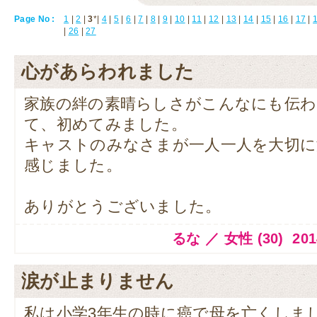
Page No :
1
|
2
|
3
*|
4
|
5
|
6
|
7
|
8
|
9
|
10
|
11
|
12
|
13
|
14
|
15
|
16
|
17
|
|
26
|
27
心があらわれました
家族の絆の素晴らしさがこんなにも伝
て、初めてみました。
キャストのみなさまが一人一人を大切
感じました。
ありがとうございました。
るな ／ 女性 (30) 2014.
涙が止まりません
私は小学3年生の時に癌で母を亡くしま