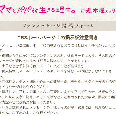
TBSホームページ上の掲示板注意書き
・メッセージ送信後、ボードに掲載されるまでにはしばらく時間がかかりま
す。
・夜間から朝にかけてはメンテナンスの為、休止モードに入り、その間のメ
ッセージが反映されるのは翌日以降となることがあります。
・土日などは予告無く休止モードに入ることがあります。
・個人情報（メールアドレス、本名、URLを含む）の表記はしないで下さ
い。
・宣伝行為、個人・団体や作品への誹謗中傷、著作権、肖像権を侵害する様
なメッセージはおやめください。
・環境により正しく表示されない可能性のある文字（半角カナ、機種依存文
字、特殊顔文字・記号、ギャル文字など）を利用された投稿や、閲覧に難解
な表記を含む投稿はお控えください。
・いちど投稿されたメッセージの、後からの削除・変更には一切対応いたし
ません。ご了承の上、ご投稿ください。