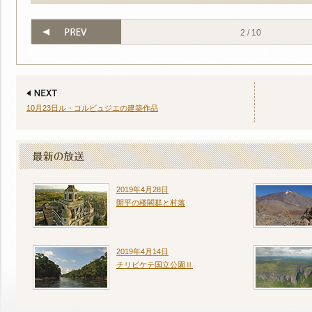
2 / 10
10月23日ル・コルビュジエの建築作品
2019年4月28日
開平の楼閣群と村落
2019年4月14日
チリビケテ国立公園Ⅱ