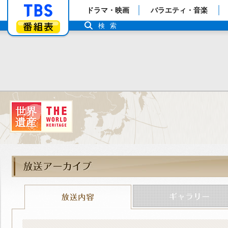
「TBSテレビ」トップページ
ドラマ・映画
バラエティ・音楽
番組表
検索