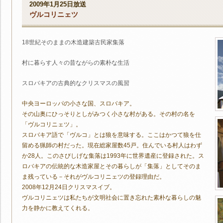
2009年1月25日放送
ヴルコリニェツ
18世紀そのままの木造建築古民家集落
村に暮らす人々の昔ながらの素朴な生活
スロバキアの古典的なクリスマスの風習
中央ヨーロッパの小さな国、スロバキア。
その山奥にひっそりとしがみつく小さな村がある。その村の名を
「ヴルコリニェツ」。
スロバキア語で「ヴルコ」とは狼を意味する。ここはかつて狼を仕
留める猟師の村だった。現在総家屋数45戸。住んでいる村人はわず
か28人。このさびしげな集落は1993年に世界遺産に登録された。ス
ロバキアの伝統的な木造家屋とその暮らしが「集落」としてそのま
ま残っている－それがヴルコリニェツの登録理由だ。
2008年12月24日クリスマスイブ。
ヴルコリニェツは私たちが文明社会に置き忘れた素朴な暮らしの魅
力を静かに教えてくれる。