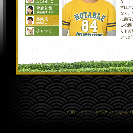
なし！
すほど
なく、
に翻弄
る役回
りも冷
ツミが
｜
TBSトップページ
｜
サイトマップ
｜
Copyright
©
1