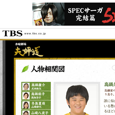
誰に似
いる塾
るほど