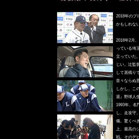
2018年の
かもしれない
2018年2
っている埼
立っていた
じい。辻監
して居残り
並々ならぬ
しかし、こ
退』野球人
1993年、
し、走攻守
備。驚くべ
上、最高のシ
戦。そのデ