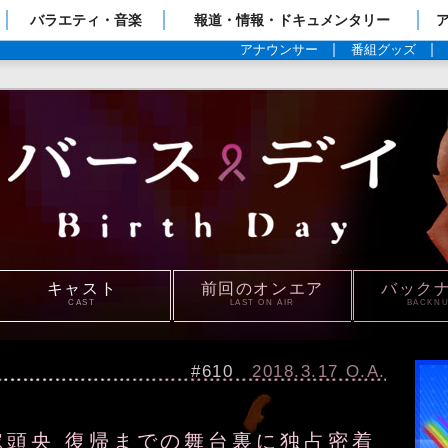
ップページ
バラエティ・音楽
報道・情報・ドキュメンタリー
アナウンサー
番組グッズ
キャスト
前回のオンエア
バック
CAST
LAST ON AIR
BACKN
#610
2018.3.17 O.A.
稼頭央 復帰までの舞台裏に独占密着