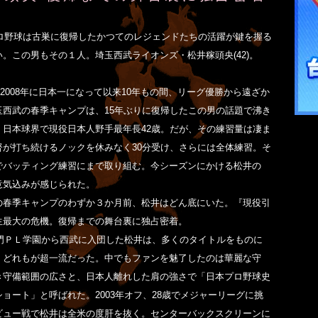
プロ野球は古巣に復帰したかつてのレジェンドたちの活躍が鍵を握る
。この男もその１人。埼玉西武ライオンズ・松井稼頭央(42)。
月、2008年に日本一になって以来10年もの間、リーグ優勝から遠ざか
玉西武の春季キャンプは、15年ぶりに復帰したこの男の話題で沸き
。日本球界で現役日本人野手最年長42歳。だが、その練習量は凄ま
督が打ち続けるノックを休みなく30分受け、さらには全体練習。そ
でバッティング練習にまで取り組む。今シーズンにかける松井の
意気込みが感じられた。
の春季キャンプのわずか３か月前、松井はどん底にいた。『現役引
生最大の危機。復帰までの舞台裏に独占密着。
名門ＰＬ学園から西武に入団した松井は、多くのタイトルをものに
、どれもが超一流だった。中でもファンを魅了したのは華麗な守
き守備範囲の広さと、日本人離れした肩の強さで「日本プロ野球史
ョート」と呼ばれた。2003年オフ、28歳でメジャーリーグに挑
ビュー戦で松井は全米の度肝を抜く。センターバックスクリーンに