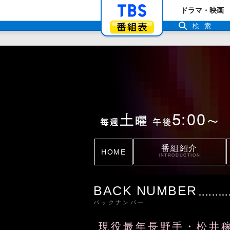
「TBSテレビ」ト
ドラマ・映画
番組表
検索
番組紹介
HOME
INTRODUCTION
BACK NUMBER
バックナンバー
現役最年長野手・松井