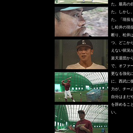
た。最高の
た。しかし
た。「現役
し松井の現
断り、松井
つ、どこか
えない状況
楽天退団か
で、オファ
更なる強化
に、西武に
力が、チー
自分はまだ
を辞めるこ
い。