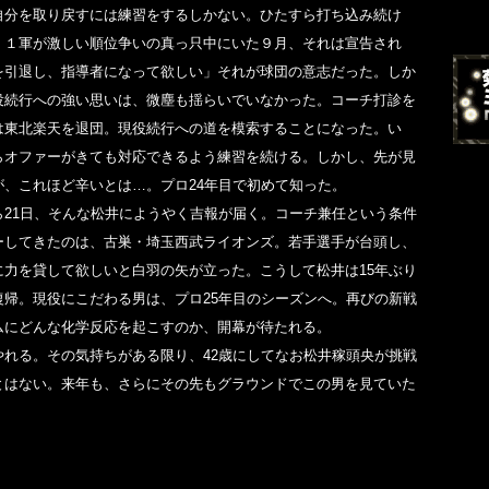
自分を取り戻すには練習をするしかない。ひたすら打ち込み続け
、１軍が激しい順位争いの真っ只中にいた９月、それは宣告され
を引退し、指導者になって欲しい」それが球団の意志だった。しか
役続行への強い思いは、微塵も揺らいでいなかった。コーチ打診を
は東北楽天を退団。現役続行への道を模索することになった。い
らオファーがきても対応できるよう練習を続ける。しかし、先が見
が、これほど辛いとは…。プロ24年目で初めて知った。
ら21日、そんな松井にようやく吉報が届く。コーチ兼任という条件
ーしてきたのは、古巣・埼玉西武ライオンズ。若手選手が台頭し、
に力を貸して欲しいと白羽の矢が立った。こうして松井は15年ぶり
復帰。現役にこだわる男は、プロ25年目のシーズンへ。再びの新戦
ムにどんな化学反応を起こすのか、開幕が待たれる。
やれる。その気持ちがある限り、42歳にしてなお松井稼頭央が挑戦
とはない。来年も、さらにその先もグラウンドでこの男を見ていた