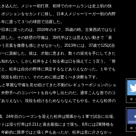
たき込んだ。メジャー初打席、初球でのホームランは史上初の快
、ポジションをセカンドに移し、日本人メジャーリーガー初の内野
８年に渡って３つの球団で活躍した。
日本に戻ったのは、2010年のオフ、35歳の時。古巣西武ではなく
入団した。その鉄壁の守備は、30代半ばとは思えない動きで「衰
う言葉を微塵も感じさせなかった。2013年には、37歳で125試合
本一に貢献した。彼は、才能に恵まれ、数々の栄光を手にしてきた
も知れない。しかし松井をよく知る者は口を揃えてこう言う。「努
だと。松井は自分の野球に満足するなどありえなかった。１年でも
く現役を続けたい。そのために彼は驚くべき決断を下す。
なんと華麗な守備を見せ続けてきた不動のレギュラーポジョンのショ
、外野手へのコンバートを自ら申し出たのだ。通常こんな形でのコ
どありえない。現役を続けるためならなんでもやる。そんな松井の
41歳、24年目のシーズンを迎えた松井は開幕から１軍で試合に出場。
トは湿り打率は0.211と過去最低にまで落ち、8月には2軍降格を
。年齢的に限界ではと囁く声もあったが、松井は意に介さなかっ