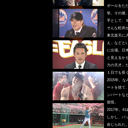
ボールをた
挙。その後
手として、
そんな松井が
東北楽天に
え」などとい
に出場。日
と見えるか
力の天才」
１日でも長
2015年、
ートを捨て
ンバートな
覚悟。
2017年、
しかし、バッ
命じられた