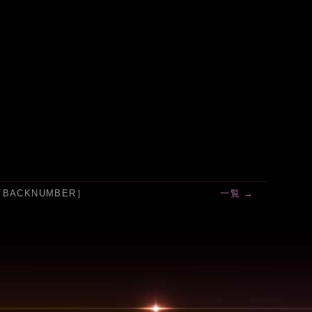
［BACKNUMBER］
一覧 →