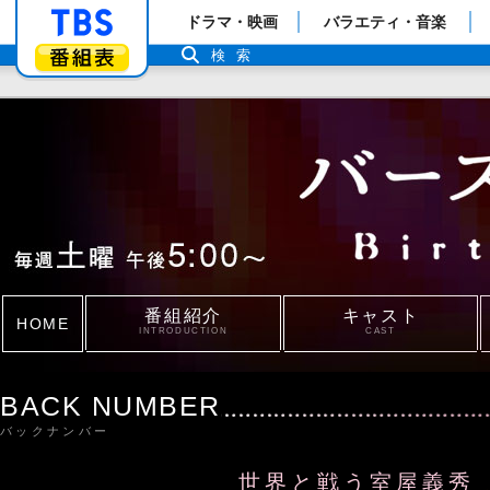
「TBSテレビ」トップページ
ドラマ・映画
バラエティ・音楽
番組表
検索
番組紹介
キャスト
HOME
INTRODUCTION
CAST
BACK NUMBER
バックナンバー
世界と戦う室屋義秀