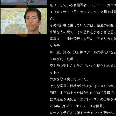
送り出している名指導者ランディー・ガニ
１９９７年１０月。カルフォルニア州で練
亡。
その飛行機に乗っていたのは、室屋の師匠
身近な人の死で、その恐怖をまざまざと思
室屋は、「曲技飛行」を辞め、アメリカを
なる夢
を一度、諦め、飛行機スクールの手伝いな
２年がたった頃…。
空を飛ぶ楽しさを学んでいく生徒たちの姿
ットへ
の夢を取り戻していった。
そんな室屋に転機が訪れたのは２００８年
当時、まだ始まったばかりのプロペラ機で
世界最速を決める「エアレース」の出場を
2014年2月28日 エアレースが開幕。
レースは予選と決勝トーナメントが行われ