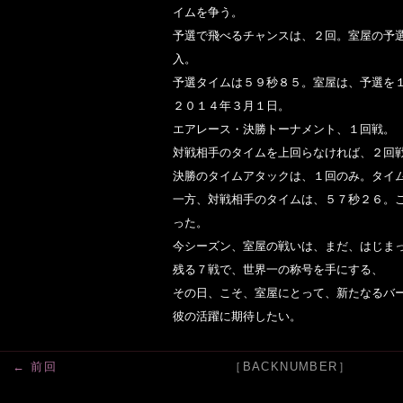
イムを争う。
予選で飛べるチャンスは、２回。室屋の予
入。
予選タイムは５９秒８５。室屋は、予選を
２０１４年３月１日。
エアレース・決勝トーナメント、１回戦。
対戦相手のタイムを上回らなければ、２回
決勝のタイムアタックは、１回のみ。タイ
一方、対戦相手のタイムは、５７秒２６。
った。
今シーズン、室屋の戦いは、まだ、はじま
残る７戦で、世界一の称号を手にする、
その日、こそ、室屋にとって、新たなるバ
彼の活躍に期待したい。
← 前回
［BACKNUMBER］