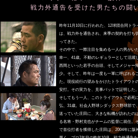
戦力外通告を受けた男たちの闘
昨年11月10日に行われた、12球団合同ト
は、戦力外を通告され、来季の契約を打ち
ってきた。
その中で、一際注目を集める一人の男がいた
幸一、41歳。不動のレギュラーとして活躍
西岡といった若手の台頭、そしてメジャー
少。そして、昨年は一度も一軍に呼ばれる
た。現役続行の望みをかけたトライアウトの
安打。その実力を、見事バットで証明した
そしてもう一人、このトライアウトで必死
弘、31歳。社会人野球シダックス野球部で
送っていた庄田に、大きな転機が訪れたの
る名将・野村克也がチームの監督に就任。
で首位打者を獲得した庄田は、2004年に
厚く、プロ7年目の昨年10月、戦力外通告