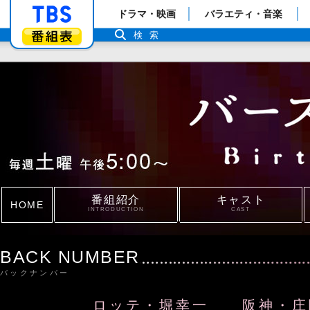
「TBSテレビ」トップページ
ドラマ・映画
バラエティ・音楽
番組表
検索
番組紹介
キャスト
HOME
INTRODUCTION
CAST
BACK NUMBER
バックナンバー
ロッテ・堀幸一 阪神・庄