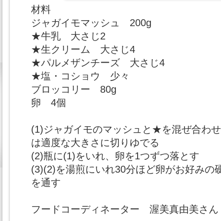
材料
ジャガイモマッシュ 200g
★牛乳 大さじ2
★生クリーム 大さじ4
★パルメザンチーズ 大さじ4
★塩・コショウ 少々
ブロッコリー 80g
卵 4個
(1)ジャガイモのマッシュと★を混ぜ合わ
は適度な大きさに切りゆでる
(2)瓶に(1)をいれ、卵を1つずつ落とす
(3)(2)を湯煎にいれ30分ほど卵がお好み
を通す
フードコーディネーター 渥美真由美さん