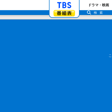
「TBSテレビ」ト
ドラマ・映画
番組表
検索
こ