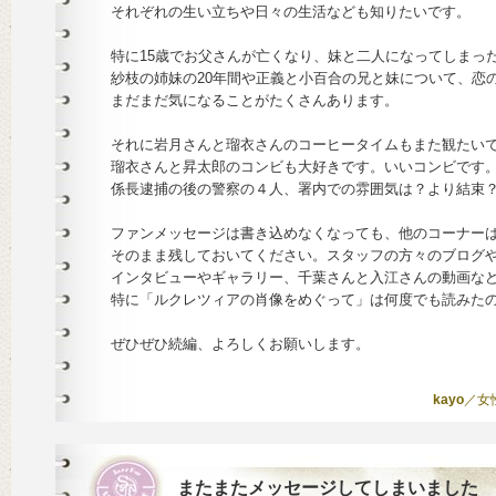
それぞれの生い立ちや日々の生活なども知りたいです。
特に15歳でお父さんが亡くなり、妹と二人になってしまっ
紗枝の姉妹の20年間や正義と小百合の兄と妹について、恋
まだまだ気になることがたくさんあります。
それに岩月さんと瑠衣さんのコーヒータイムもまた観たい
瑠衣さんと昇太郎のコンビも大好きです。いいコンビです
係長逮捕の後の警察の４人、署内での雰囲気は？より結束
ファンメッセージは書き込めなくなっても、他のコーナー
そのまま残しておいてください。スタッフの方々のブログ
インタビューやギャラリー、千葉さんと入江さんの動画な
特に「ルクレツィアの肖像をめぐって」は何度でも読みた
ぜひぜひ続編、よろしくお願いします。
kayo
／女性 
またまたメッセージしてしまいました