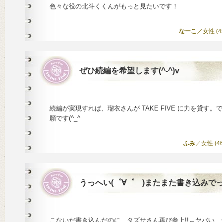
色々な役の北斗くくんがもっと見たいです！
なーこ
／女性 (45)
ぜひ続編を希望します(^-^)v
続編が実現すれば、瑠衣さんが TAKE FIVE に力を貸す
願です(^_^ゞ
ふみ
／女性 (46)
うっへい(゜∀゜ )またまた書き込みでっ
こないだ書き込んだのに、タズサさん再び参上!!←ヤバい