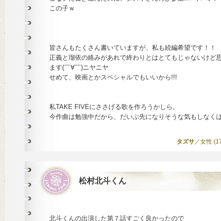
この子ｗ
皆さんもたくさん書いていますが、私も続編希望です！！
正義と瑠依の絡みがあれで終わりとはとてもじゃないけど
ます(￣∀￣)ニヤニヤ
せめて、映画とかスペシャルでもいいから!!!
私TAKE FIVEにささげる歌を作ろうかしら。
今作曲は勉強中だから、だいぶ先になりそうな気もしなく
タズサ
／女性 (17)
松村北斗くん
北斗くんの出演した第７話すごく良かったので