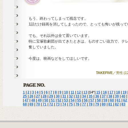
もう、終わってしまって残念です。
1話だけ録画を消してしまったので、とっても悔いが残って
でも、それ以外は全て置いています。
特に宝塚歌劇団が出てきたときは、ものすごい迫力で、テ
奮していました。
今度は、映画などをしてほしいです。
TAKEFIVE
／男性 (12)
1
|
2
|
3
|
4
|
5
|
6
|
7
|
8
|
9
|
10
|
11
|
12
|
13
|
14
*|
15
|
16
|
17
|
18
|
19
25
|
26
|
27
|
28
|
29
|
30
|
31
|
32
|
33
|
34
|
35
|
36
|
37
|
38
|
39
|
40
|
|
47
|
48
|
49
|
50
|
51
|
52
|
53
|
54
|
55
|
56
|
57
|
58
|
59
|
60
|
61
|
62
68
|
69
|
70
|
71
|
72
|
73
|
74
|
75
|
76
|
77
|
78
|
79
|
80
|
81
|
82
|
83