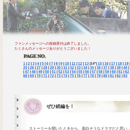
ファンメッセージへの投稿受付は終了しました。
たくさんのメッセージありがとうございました！
1
|
2
|
3
|
4
|
5
|
6
|
7
|
8
|
9
|
10
|
11
|
12
|
13
|
14
*|
15
|
16
|
17
|
18
|
19
25
|
26
|
27
|
28
|
29
|
30
|
31
|
32
|
33
|
34
|
35
|
36
|
37
|
38
|
39
|
40
|
|
47
|
48
|
49
|
50
|
51
|
52
|
53
|
54
|
55
|
56
|
57
|
58
|
59
|
60
|
61
|
62
68
|
69
|
70
|
71
|
72
|
73
|
74
|
75
|
76
|
77
|
78
|
79
|
80
|
81
|
82
|
83
ぜひ続編を！
ストーリーを聞いたときから、面白そうなドラマだと思い