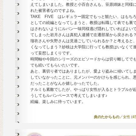
えてしまいました。教授と小百合さんも、笹原姉妹と同様
れた被害者なのですよね。
TAKE FIVE はレギュラー固定でもっと観たい、はもち
としての続編となってしまうと、教授は転職して表でも裏
はされないようにルパン一味同様逃げ隠れしていればよい
てしまった岩月さんは真犯人逮捕で左遷部屋から戻される
瑠衣さんや矢野さんは見過ごしていられるか？と考えると
くなってしまう？紗枝は大学院に行っても教授はいなくて
って妄想しまくりです。
時間軸や今回のシリーズのエピソードからは切り離してで
でも続いてもらいたいです。
あと、裏切り者ではありましたが、愛より盗みに傾いてし
していなかったことに、元メンバーのかけらを感じられ、
だったことがなんか嬉しかったでした。
ナルミも素敵でしたが、やっぱり女性が入るとトラブルが
うしてもルパンベースで考えてしまいます♪
続編、楽しみに待っています。
炎のたからもの
／女性 (45)