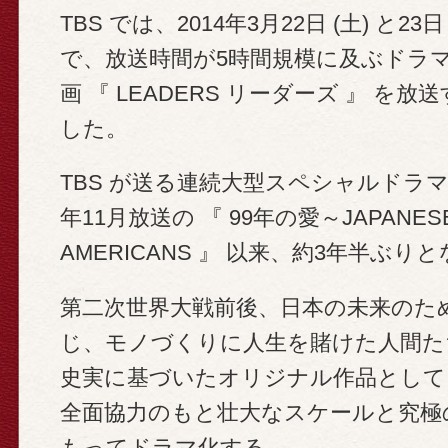
TBS では、2014年3月22日 (土) と23日
で、放送時間が5時間規模に及ぶドラ
画 『 LEADERS リーダーズ 』 を
した。
TBS が送る連続大型スペシャルドラマ
年11月放送の 『 99年の愛～JAPANES
AMERICANS 』 以来、約3年半ぶり
第二次世界大戦前後、日本の未来のた
じ、モノづくりに人生を賭けた人間た
史実に基づいたオリジナル作品として
全面協力のもと壮大なスケールと究極
もってドラマ化する。