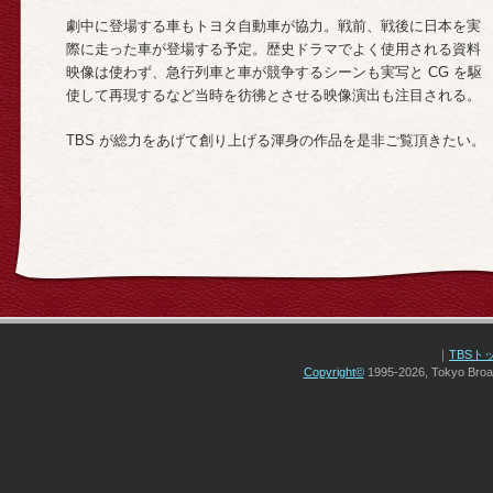
劇中に登場する車もトヨタ自動車が協力。戦前、戦後に日本を実
際に走った車が登場する予定。歴史ドラマでよく使用される資料
映像は使わず、急行列車と車が競争するシーンも実写と CG を駆
使して再現するなど当時を彷彿とさせる映像演出も注目される。
TBS が総力をあげて創り上げる渾身の作品を是非ご覧頂きたい。
｜
TBSト
Copyright
©
1995-2026, Tokyo Broad