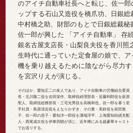
のアイチ自動車社長へと転じ、佐一郎
ップする石山又造役を橋爪功、日銀総
中村橋之助、財部のもとで日銀総裁秘
佐一郎が興した 「アイチ自動車」 存
銀名古屋支店長・山梨良夫役を香川照
生時代に通っていた定食屋の娘で、ア
機を乗り越えるために陰ながら尽力す
を宮沢りえが演じる。
そのほか、愛知正二の友人であり、アイチ自動車の労働組合委員
長・北川隆二役を吉田栄作、取締役経理部長・近藤利郎役を萩原
聖人、取締役総務部長・三宅光男役を高橋和也、佐一郎を慕う若
手社員・島原清吉役をえなりかずき、その妻・美鈴役を前田敦
子、佐一郎の息子・愛知洋一郎役を溝端淳平、上海愛知紡績支配
人・西尾成次役を伊東四朗が演じ、近年稀にみる超豪華キャスト
でお送りする。