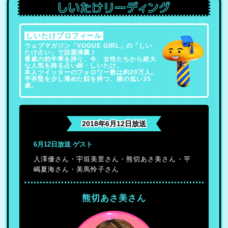
しいたけプロフィール
ウェブマガジン「VOGUE GIRL」の「しい
たけ占い」で話題沸騰！
脅威の的中率を誇り、今、女性たちから絶大
な人気を誇る占い師・しいたけ。
本人ツイッターのフォロワー数は約20万人。
平井堅を少し薄めた顔を持つ、腰の低い35
歳。
2018年6月12日放送
6月12日放送 ゲスト
入澤優さん・宇垣美里さん・熊切あさ美さん・平
嶋夏海さん・美馬怜子さん
熊切あさ美さん