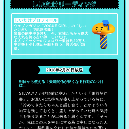
しいたけプロフィール
ウェブマガジン「VOGUE GIRL」の「しい
たけ占い」で話題沸騰！
脅威の的中率を誇り、今、女性たちから絶大
な人気を誇る占い師・しいたけ。
本人ツイッターのフォロワー数は約20万人。
平井堅を少し薄めた顔を持つ、腰の低い35
歳。
2018年2月20日放送
明日から使える！夫婦関係が良くなる行動の1つ目
は…
SILVAさんが結婚前に交わしたという「婚前契約
書」。お互いに気持ちが盛り上がっている時に、
「冷めてきたらちゃんと話し合う」とかそういう
約束を残しておくと、盛り上がっていた時の気持
ちを振り返ることが出来ると思うんです。「そっ
か、俺はこの人を幸せにする為に幸せになったん
だ｣って、契約書を交わした時の気持ちにお互い