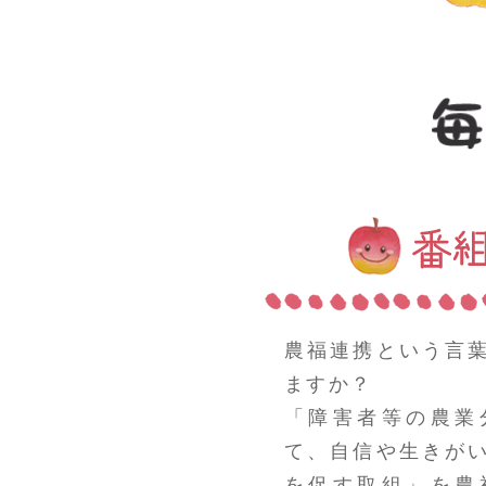
農福連携という言
ますか？
「障害者等の農業
て、自信や生きが
を促す取組」を農