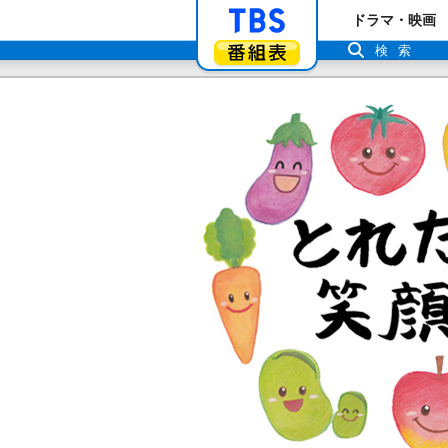
「TBSテレビ」ト
ドラマ・映画
番組表
検索