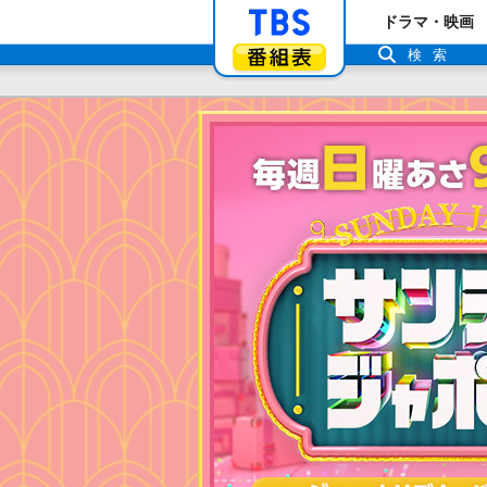
「TBSテレビ」ト
ドラマ・映画
番組表
検索