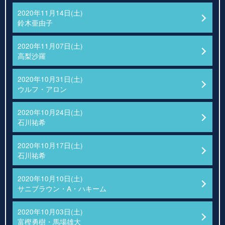
2020年11月14日(土)
鈴木亜由子
2020年11月07日(土)
高梨沙羅
2020年10月31日(土)
ウルフ・アロン
2020年10月24日(土)
石川祐希
2020年10月17日(土)
石川祐希
2020年10月10日(土)
サニブラウン・A・ハキーム
2020年10月03日(土)
富樫勇樹・馬場雄大