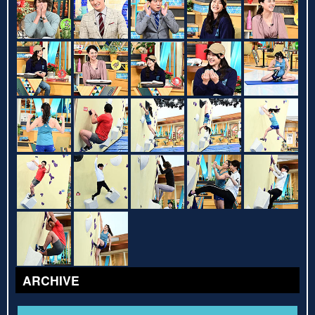
ARCHIVE