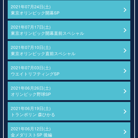
2021年07月24日(土)
東京オリンピック開幕SP
2021年07月17日(土)
東京オリンピック開幕直前スペシャル
2021年07月10日(土)
東京オリンピック直前スペシャル
2021年07月03日(土)
ウエイトリフティングSP
2021年06月26日(土)
オリンピック野球SP
2021年06月19日(土)
トランポリン 森ひかる
2021年06月12日(土)
金メダリストSP 後編