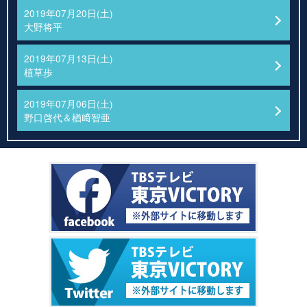
2019年07月20日(土)
大野将平
2019年07月13日(土)
植草歩
2019年07月06日(土)
野口啓代＆楢﨑智亜