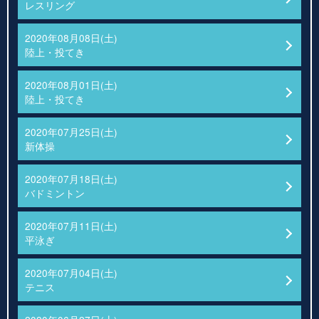
レスリング
2020年08月08日(土)
陸上・投てき
2020年08月01日(土)
陸上・投てき
2020年07月25日(土)
新体操
2020年07月18日(土)
バドミントン
2020年07月11日(土)
平泳ぎ
2020年07月04日(土)
テニス