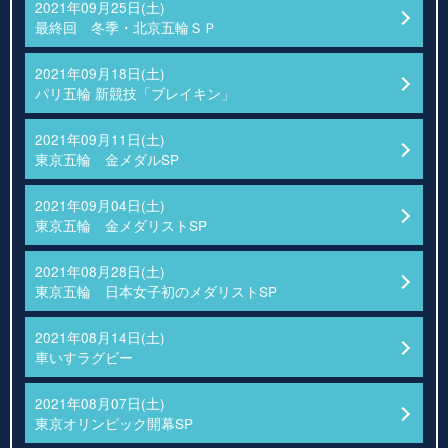
2021年09月25日(土)
最終回 冬季・北京五輪ＳＰ
2021年09月18日(土)
パリ五輪 新競技「ブレイキン」
2021年09月11日(土)
東京五輪 金メダルSP
2021年09月04日(土)
東京五輪 金メダリストSP
2021年08月28日(土)
東京五輪 日本女子初のメダリストSP
2021年08月14日(土)
車いすラグビー
2021年08月07日(土)
東京オリンピック開幕SP