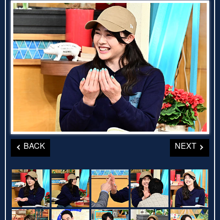
BACK
NEXT