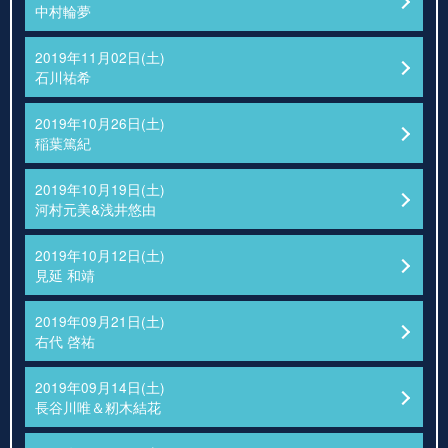
中村輪夢
2019年11月02日(土)
石川祐希
2019年10月26日(土)
稲葉篤紀
2019年10月19日(土)
河村元美&浅井悠由
2019年10月12日(土)
見延 和靖
2019年09月21日(土)
右代 啓祐
2019年09月14日(土)
長谷川唯＆籾木結花