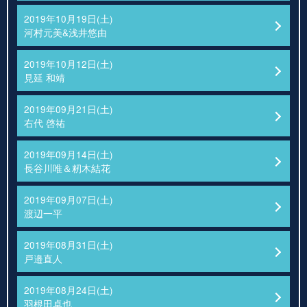
2019年10月19日(土)
河村元美&浅井悠由
2019年10月12日(土)
見延 和靖
2019年09月21日(土)
右代 啓祐
2019年09月14日(土)
長谷川唯＆籾木結花
2019年09月07日(土)
渡辺一平
2019年08月31日(土)
戸邉直人
2019年08月24日(土)
羽根田卓也