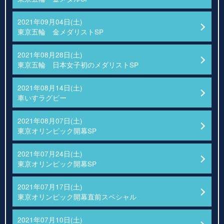
2021年09月04日(土)
東京五輪 金メダリストSP
2021年08月28日(土)
東京五輪 日本女子初のメダリストSP
2021年08月14日(土)
車いすラグビー
2021年08月07日(土)
東京オリンピック開幕SP
2021年07月24日(土)
東京オリンピック開幕SP
2021年07月17日(土)
東京オリンピック開幕直前スペシャル
2021年07月10日(土)