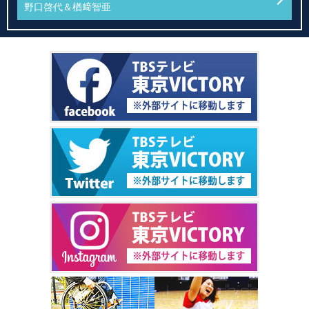
野口啓代＆楢﨑智亜