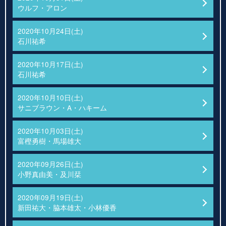
ウルフ・アロン
2020年10月24日(土)
石川祐希
2020年10月17日(土)
石川祐希
2020年10月10日(土)
サニブラウン・A・ハキーム
2020年10月03日(土)
富樫勇樹・馬場雄大
2020年09月26日(土)
小野真由美・及川栞
2020年09月19日(土)
新田祐大・脇本雄太・小林優香