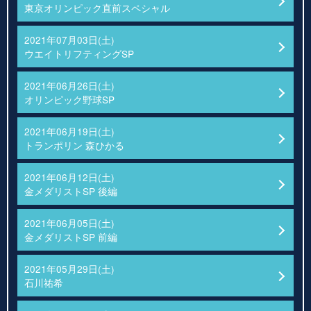
東京オリンピック直前スペシャル
2021年07月03日(土)
ウエイトリフティングSP
2021年06月26日(土)
オリンピック野球SP
2021年06月19日(土)
トランポリン 森ひかる
2021年06月12日(土)
金メダリストSP 後編
2021年06月05日(土)
金メダリストSP 前編
2021年05月29日(土)
石川祐希