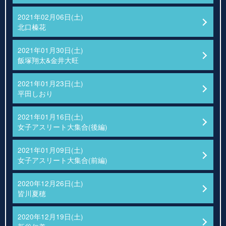
2021年02月06日(土)
北口榛花
2021年01月30日(土)
飯塚翔太&金井大旺
2021年01月23日(土)
平田しおり
2021年01月16日(土)
女子アスリート大集合(後編)
2021年01月09日(土)
女子アスリート大集合(前編)
2020年12月26日(土)
皆川夏穂
2020年12月19日(土)