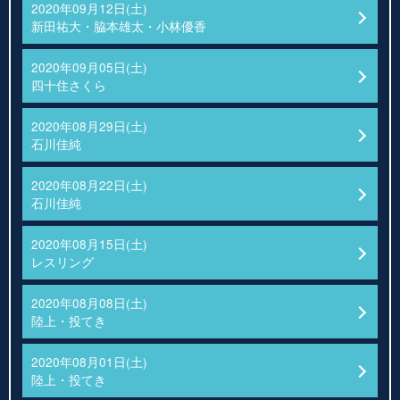
2020年09月12日(土)
新田祐大・脇本雄太・小林優香
2020年09月05日(土)
四十住さくら
2020年08月29日(土)
石川佳純
2020年08月22日(土)
石川佳純
2020年08月15日(土)
レスリング
2020年08月08日(土)
陸上・投てき
2020年08月01日(土)
陸上・投てき