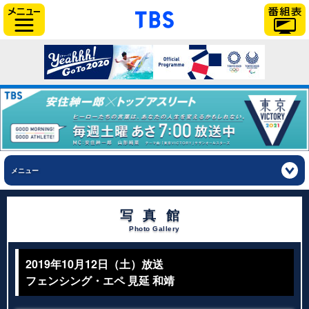
「TBSテレビ」トップ
サイドメニュー
メニュー
写真館
Photo Gallery
2019年10月12日（土）放送
フェンシング・エペ 見延 和靖