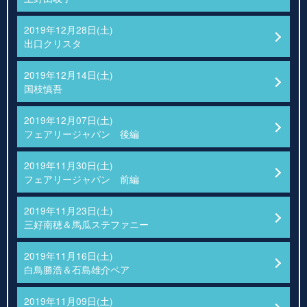
2019年12月28日(土)
出口クリスタ
2019年12月14日(土)
国枝慎吾
2019年12月07日(土)
フェアリージャパン 後編
2019年11月30日(土)
フェアリージャパン 前編
2019年11月23日(土)
三好南穂＆馬瓜ステファニー
2019年11月16日(土)
白鳥勝浩＆石島雄介ペア
2019年11月09日(土)