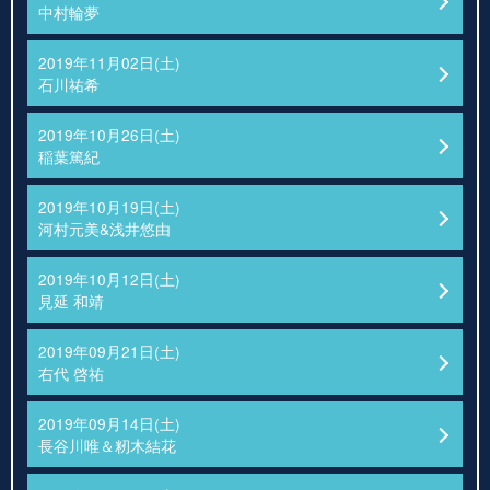
中村輪夢
2019年11月02日(土)
石川祐希
2019年10月26日(土)
稲葉篤紀
2019年10月19日(土)
河村元美&浅井悠由
2019年10月12日(土)
見延 和靖
2019年09月21日(土)
右代 啓祐
2019年09月14日(土)
長谷川唯＆籾木結花