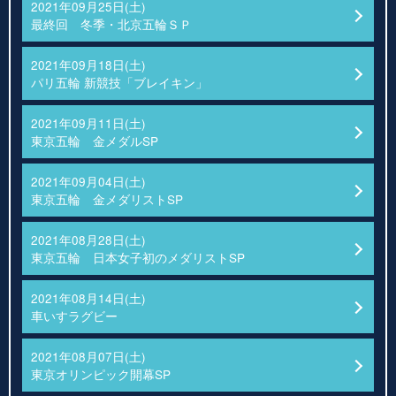
2021年09月25日(土)
最終回 冬季・北京五輪ＳＰ
2021年09月18日(土)
パリ五輪 新競技「ブレイキン」
2021年09月11日(土)
東京五輪 金メダルSP
2021年09月04日(土)
東京五輪 金メダリストSP
2021年08月28日(土)
東京五輪 日本女子初のメダリストSP
2021年08月14日(土)
車いすラグビー
2021年08月07日(土)
東京オリンピック開幕SP