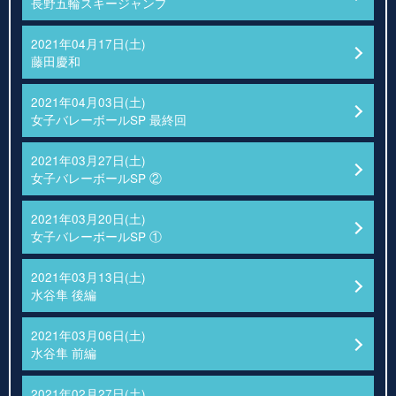
長野五輪スキージャンプ
2021年04月17日(土)
藤田慶和
2021年04月03日(土)
女子バレーボールSP 最終回
2021年03月27日(土)
女子バレーボールSP ②
2021年03月20日(土)
女子バレーボールSP ①
2021年03月13日(土)
水谷隼 後編
2021年03月06日(土)
水谷隼 前編
2021年02月27日(土)