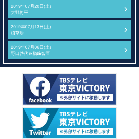
2019年07月20日(土)
大野将平
2019年07月13日(土)
植草歩
2019年07月06日(土)
野口啓代＆楢﨑智亜