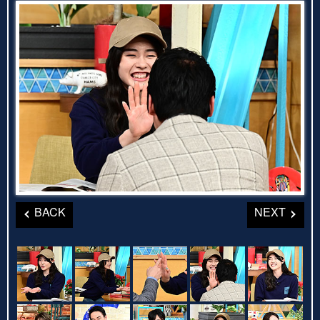
BACK
NEXT