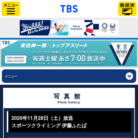
「TBSテレビ」トップ
サイドメニュー
メニュー
写真館
Photo Gallery
2020年11月28日（土）放送
スポーツクライミング 伊藤ふたば