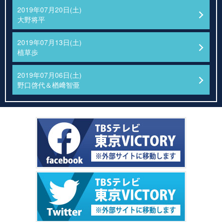
2019年07月20日(土)
大野将平
2019年07月13日(土)
植草歩
2019年07月06日(土)
野口啓代＆楢﨑智亜