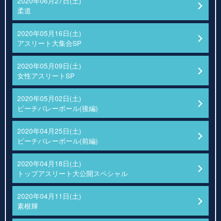
2020年06月27日(土)
柔道
2020年05月16日(土)
アスリート大集合SP
2020年05月09日(土)
女性アスリートSP
2020年05月02日(土)
ビーチバレーボール(後編)
2020年04月25日(土)
ビーチバレーボール(前編)
2020年04月18日(土)
トップアスリート大公開スペシャル
2020年04月11日(土)
素根輝