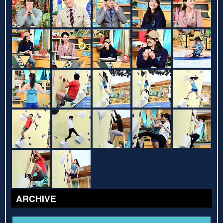
ARCHIVE