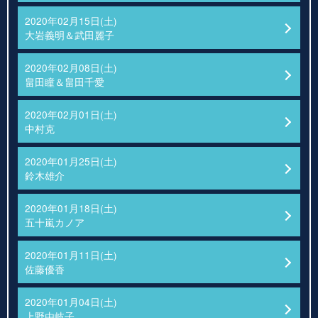
2020年02月15日(土)
大岩義明＆武田麗子
2020年02月08日(土)
畠田瞳＆畠田千愛
2020年02月01日(土)
中村克
2020年01月25日(土)
鈴木雄介
2020年01月18日(土)
五十嵐カノア
2020年01月11日(土)
佐藤優香
2020年01月04日(土)
上野由岐子