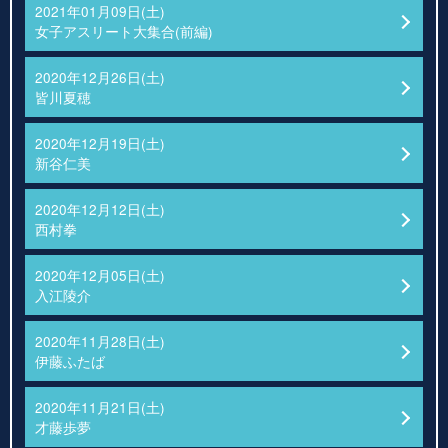
2021年01月09日(土)
女子アスリート大集合(前編)
2020年12月26日(土)
皆川夏穂
2020年12月19日(土)
新谷仁美
2020年12月12日(土)
西村拳
2020年12月05日(土)
入江陵介
2020年11月28日(土)
伊藤ふたば
2020年11月21日(土)
才藤歩夢