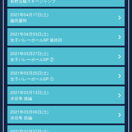
長野五輪スキージャンプ
2021年04月17日(土)
藤田慶和
2021年04月03日(土)
女子バレーボールSP 最終回
2021年03月27日(土)
女子バレーボールSP ②
2021年03月20日(土)
女子バレーボールSP ①
2021年03月13日(土)
水谷隼 後編
2021年03月06日(土)
水谷隼 前編
2021年02月27日(土)