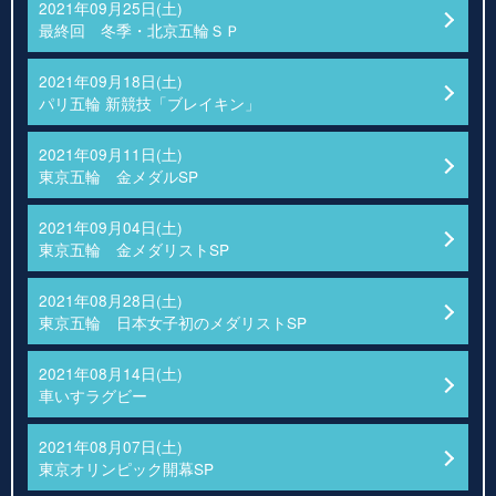
2021年09月25日(土)
最終回 冬季・北京五輪ＳＰ
2021年09月18日(土)
パリ五輪 新競技「ブレイキン」
2021年09月11日(土)
東京五輪 金メダルSP
2021年09月04日(土)
東京五輪 金メダリストSP
2021年08月28日(土)
東京五輪 日本女子初のメダリストSP
2021年08月14日(土)
車いすラグビー
2021年08月07日(土)
東京オリンピック開幕SP