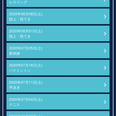
レスリング
2020年08月08日(土)
陸上・投てき
2020年08月01日(土)
陸上・投てき
2020年07月25日(土)
新体操
2020年07月18日(土)
バドミントン
2020年07月11日(土)
平泳ぎ
2020年07月04日(土)
テニス