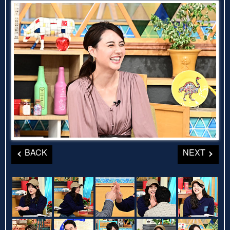
BACK
NEXT