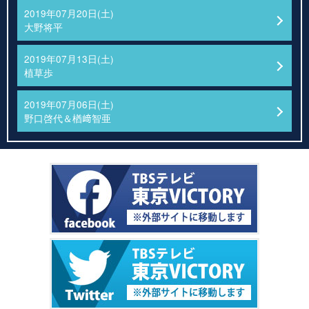
2019年07月20日(土)
大野将平
2019年07月13日(土)
植草歩
2019年07月06日(土)
野口啓代＆楢﨑智亜