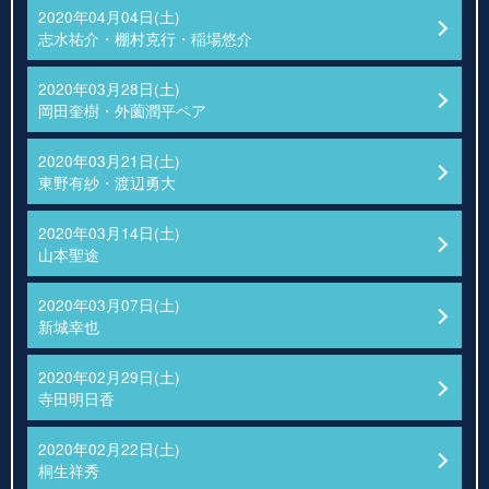
2020年04月04日(土)
志水祐介・棚村克行・稲場悠介
2020年03月28日(土)
岡田奎樹・外薗潤平ペア
2020年03月21日(土)
東野有紗・渡辺勇大
2020年03月14日(土)
山本聖途
2020年03月07日(土)
新城幸也
2020年02月29日(土)
寺田明日香
2020年02月22日(土)
桐生祥秀