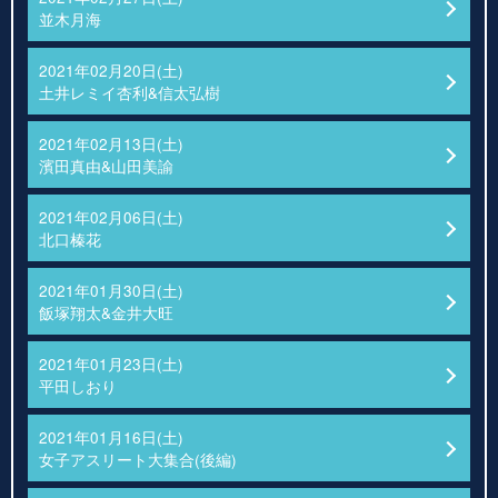
並木月海
2021年02月20日(土)
土井レミイ杏利&信太弘樹
2021年02月13日(土)
濱田真由&山田美諭
2021年02月06日(土)
北口榛花
2021年01月30日(土)
飯塚翔太&金井大旺
2021年01月23日(土)
平田しおり
2021年01月16日(土)
女子アスリート大集合(後編)