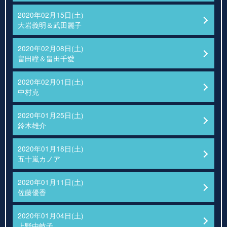
2020年02月15日(土)
大岩義明＆武田麗子
2020年02月08日(土)
畠田瞳＆畠田千愛
2020年02月01日(土)
中村克
2020年01月25日(土)
鈴木雄介
2020年01月18日(土)
五十嵐カノア
2020年01月11日(土)
佐藤優香
2020年01月04日(土)
上野由岐子