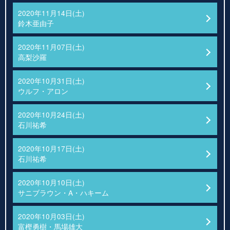
2020年11月14日(土)
鈴木亜由子
2020年11月07日(土)
高梨沙羅
2020年10月31日(土)
ウルフ・アロン
2020年10月24日(土)
石川祐希
2020年10月17日(土)
石川祐希
2020年10月10日(土)
サニブラウン・A・ハキーム
2020年10月03日(土)
富樫勇樹・馬場雄大