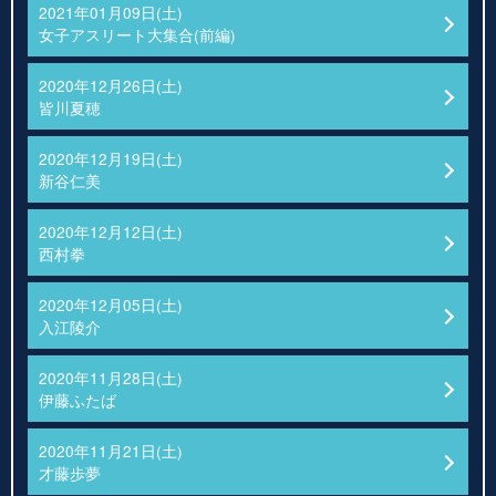
2021年01月09日(土)
女子アスリート大集合(前編)
2020年12月26日(土)
皆川夏穂
2020年12月19日(土)
新谷仁美
2020年12月12日(土)
西村拳
2020年12月05日(土)
入江陵介
2020年11月28日(土)
伊藤ふたば
2020年11月21日(土)
才藤歩夢