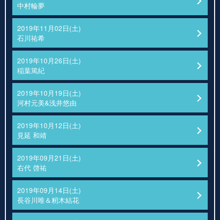
中村輪夢
2019年11月02日(土)
石川祐希
2019年10月26日(土)
稲葉篤紀
2019年10月19日(土)
河村元美&浅井悠由
2019年10月12日(土)
見延 和靖
2019年09月21日(土)
右代 啓祐
2019年09月14日(土)
長谷川唯＆籾木結花