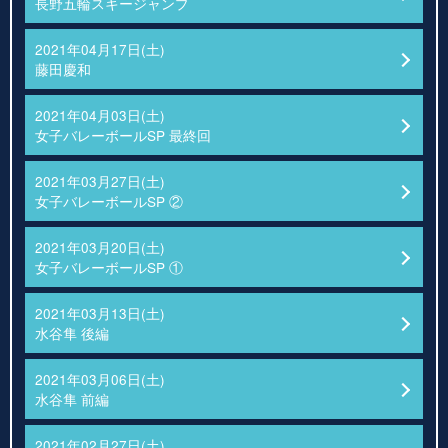
長野五輪スキージャンプ
2021年04月17日(土)
藤田慶和
2021年04月03日(土)
女子バレーボールSP 最終回
2021年03月27日(土)
女子バレーボールSP ②
2021年03月20日(土)
女子バレーボールSP ①
2021年03月13日(土)
水谷隼 後編
2021年03月06日(土)
水谷隼 前編
2021年02月27日(土)