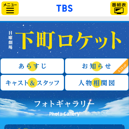
「TBSテレビ」トップ
サイドメニュー
日曜劇場『下町ロケット』
あらすじ
4.19 up
キャスト＆スタッフ