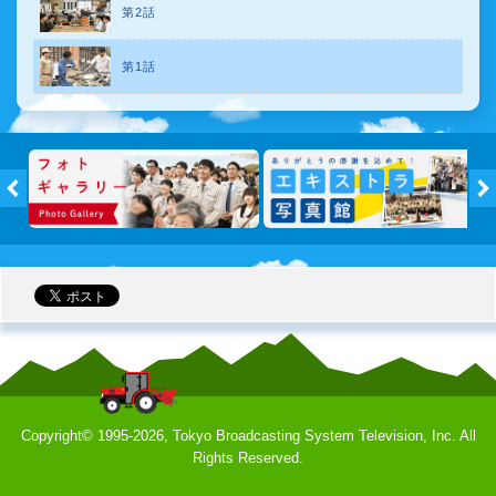
第2話
第1話
トピックス
フォトギ
←
Copyright©
1995-2026, Tokyo Broadcasting System Television, Inc. All
Rights Reserved.